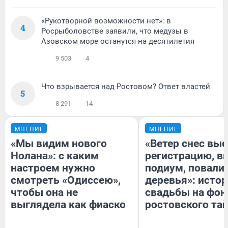
«Рукотворной возможности нет»: в
4
Росрыболовстве заявили, что медузы в
Азовском море останутся на десятилетия
9 503
4
Что взрывается над Ростовом? Ответ властей
5
8 291
14
МНЕНИЕ
МНЕНИЕ
«Мы видим нового
«Ветер снес вы
Нолана»: с каким
регистрацию, 
настроем нужно
подиум, повали
смотреть «Одиссею»,
деревья»: исто
чтобы она не
свадьбы на фон
выглядела как фиаско
ростовского та