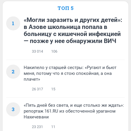
ТОП 5
«Могли заразить и других детей»:
1
в Азове школьница попала в
больницу с кишечной инфекцией
— позже у нее обнаружили ВИЧ
33 014
106
Накипело у старшей сестры: «Ругают и бьют
2
меня, потому что я стою спокойная, а она
плачет»
26 317
15
«Пять дней без света, и еще столько же ждать»:
3
репортаж 161.RU из обесточенной ураганом
Нахичевани
23 231
11