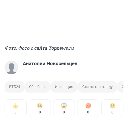
Фото: Фото с сайта Topnews.ru
Анатолий Новосельцев
ВТБ24
Сбербанк
Инфляция
Ставка по вкладу
Ста
0
0
0
0
0