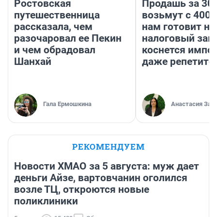
Ростовская
Продашь за 300
путешественница
возьмут с 4000
рассказала, чем
нам готовит н
разочаровал ее Пекин
налоговый зако
и чем обрадовал
коснется импор
Шанхай
даже репетито
Гала Ермошкина
Анастасия Зав
РЕКОМЕНДУЕМ
Новости ХМАО за 5 августа: муж дает
деньги Айзе, вартовчанин оголился
возле ТЦ, откроются новые
поликлиники