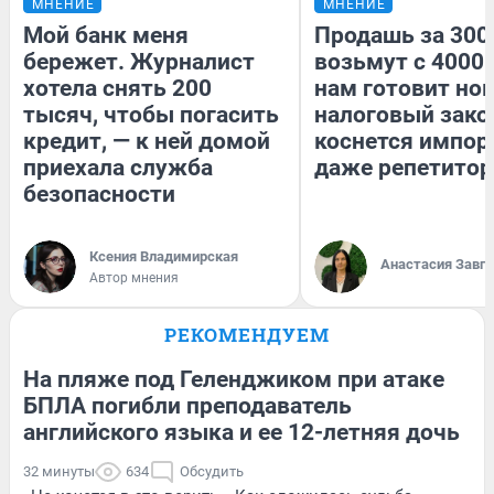
МНЕНИЕ
МНЕНИЕ
Мой банк меня
Продашь за 3000
бережет. Журналист
возьмут с 4000.
хотела снять 200
нам готовит но
тысяч, чтобы погасить
налоговый зако
кредит, — к ней домой
коснется импор
приехала служба
даже репетитор
безопасности
Ксения Владимирская
Анастасия Завг
Автор мнения
РЕКОМЕНДУЕМ
На пляже под Геленджиком при атаке
БПЛА погибли преподаватель
английского языка и ее 12-летняя дочь
32 минуты
634
Обсудить