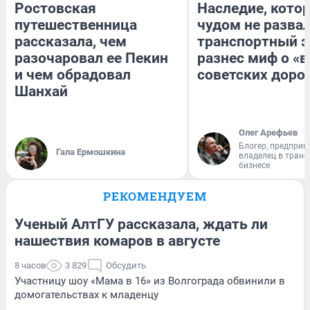
Ростовская
Наследие, кото
путешественница
чудом не разва
рассказала, чем
транспортный э
разочаровал ее Пекин
разнес миф о «
и чем обрадовал
советских доро
Шанхай
Олег Арефьев
Блогер, предприн
Гала Ермошкина
владелец в тран
бизнесе
РЕКОМЕНДУЕМ
Ученый АлтГУ рассказала, ждать ли
нашествия комаров в августе
8 часов
3 829
Обсудить
Участницу шоу «Мама в 16» из Волгограда обвинили в
домогательствах к младенцу