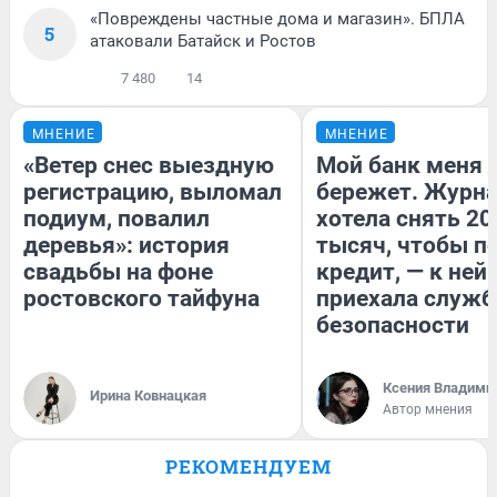
«Повреждены частные дома и магазин». БПЛА
5
атаковали Батайск и Ростов
7 480
14
МНЕНИЕ
МНЕНИЕ
«Ветер снес выездную
Мой банк меня
регистрацию, выломал
бережет. Журн
подиум, повалил
хотела снять 20
деревья»: история
тысяч, чтобы п
свадьбы на фоне
кредит, — к ней
ростовского тайфуна
приехала служб
безопасности
Ксения Владими
Ирина Ковнацкая
Автор мнения
РЕКОМЕНДУЕМ