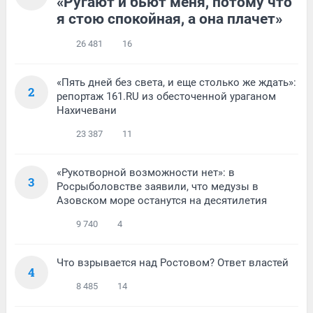
«Ругают и бьют меня, потому что
я стою спокойная, а она плачет»
26 481
16
«Пять дней без света, и еще столько же ждать»:
2
репортаж 161.RU из обесточенной ураганом
Нахичевани
23 387
11
«Рукотворной возможности нет»: в
3
Росрыболовстве заявили, что медузы в
Азовском море останутся на десятилетия
9 740
4
Что взрывается над Ростовом? Ответ властей
4
8 485
14