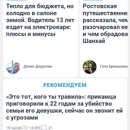
Тепло для бюджета, но
Ростовская
холодно в салоне
путешественни
зимой. Водитель 13 лет
рассказала, чем
ездит на электрокаре:
разочаровал ее
плюсы и минусы
и чем обрадова
Шанхай
Денис Дедюхин
Гала Ермошкина
РЕКОМЕНДУЕМ
«Это тот, кого ты травила»: прикамца
приговорили к 22 годам за убийство
семьи его девушки, сейчас он звонит ей
с угрозами
18 часов
14 485
21