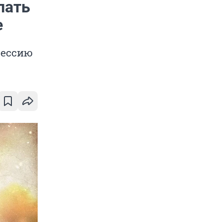
лать
е
сессию