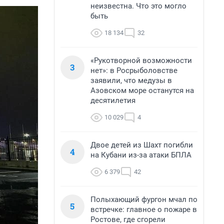
неизвестна. Что это могло
быть
18 134
32
«Рукотворной возможности
3
нет»: в Росрыболовстве
заявили, что медузы в
Азовском море останутся на
десятилетия
10 029
4
Двое детей из Шахт погибли
4
на Кубани из-за атаки БПЛА
6 379
42
Полыхающий фургон мчал по
5
встречке: главное о пожаре в
Ростове, где сгорели