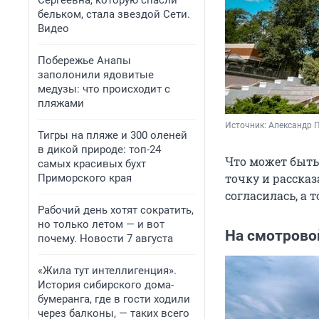
Сергеевна, которую спасли
бельком, стала звездой Сети.
Видео
Побережье Анапы
заполонили ядовитые
медузы: что происходит с
пляжами
Источник: 
Александр 
Тигры на пляже и 300 оленей
в дикой природе: топ-24
Что может быть
самых красивых бухт
точку и рассказ
Приморского края
согласилась, а 
Рабочий день хотят сократить,
но только летом — и вот
На смотрово
почему. Новости 7 августа
«Жила тут интеллигенция».
История сибирского дома-
бумеранга, где в гости ходили
через балконы, — таких всего