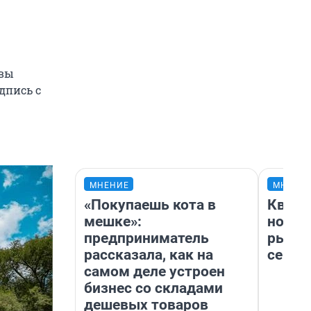
 вы
дпись с
МНЕНИЕ
МНЕНИ
«Покупаешь кота в
Кварт
мешке»:
но де
предприниматель
рынок
рассказала, как на
сейча
самом деле устроен
бизнес со складами
дешевых товаров