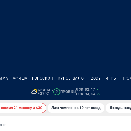
АММА
АФИША
ГОРОСКОП
КУРСЫ ВАЛЮТ
ZODY
ИГРЫ
ПРО
USD 82,17
СЕЙЧАС
2
ПРОБКИ
+27°C
EUR 94,84
спалил 21 машину и АЗС
Лига чемпионов 10 лет назад
Доходы кан
ЗОР