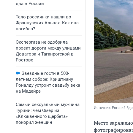
два в России
Тело россиянки нашли во
Французских Альпах. Как она
погибла?
Экспертиза не одобрила
проект дороги между улицами
Доватора и Таганрогской в
Ростове
Звездные гости в 500-
летнем соборе: Криштиану
Роналду устроит свадьбу века
на Мадейре
Самый сексуальный мужчина
Источник: 
Евгений Вд
Турции: чем Омер из
«Клюквенного щербета»
покорил женщин
Место заряжен
фотографироват