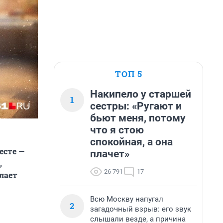
ТОП 5
Накипело у старшей
1
сестры: «Ругают и
бьют меня, потому
что я стою
спокойная, а она
есте —
плачет»
,
26 791
17
лает
Всю Москву напугал
2
загадочный взрыв: его звук
слышали везде, а причина