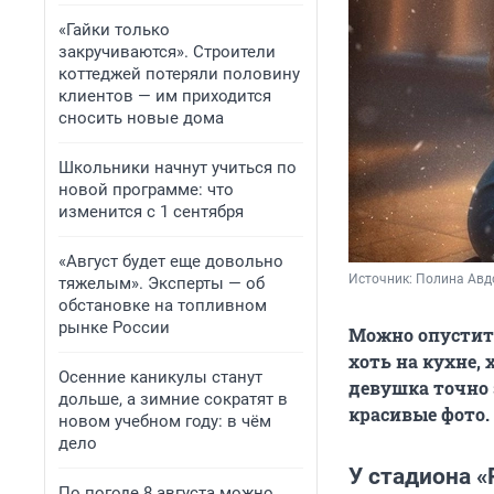
«Гайки только
закручиваются». Строители
коттеджей потеряли половину
клиентов — им приходится
сносить новые дома
Школьники начнут учиться по
новой программе: что
изменится с 1 сентября
«Август будет еще довольно
Источник: 
Полина Ав
тяжелым». Эксперты — об
обстановке на топливном
рынке России
Можно опустить
хоть на кухне, 
Осенние каникулы станут
девушка точно 
дольше, а зимние сократят в
красивые фото.
новом учебном году: в чём
дело
У стадиона «
По погоде 8 августа можно