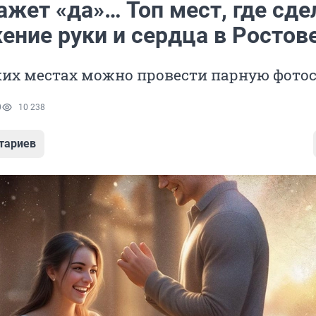
ажет «да»… Топ мест, где сде
ение руки и сердца в Ростов
ких местах можно провести парную фото
0
10 238
тариев