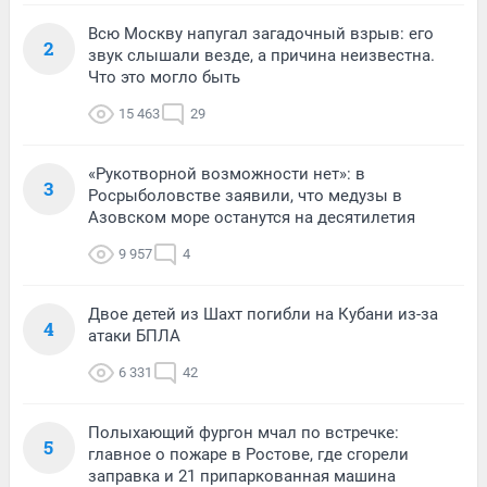
Всю Москву напугал загадочный взрыв: его
2
звук слышали везде, а причина неизвестна.
Что это могло быть
15 463
29
«Рукотворной возможности нет»: в
3
Росрыболовстве заявили, что медузы в
Азовском море останутся на десятилетия
9 957
4
Двое детей из Шахт погибли на Кубани из-за
4
атаки БПЛА
6 331
42
Полыхающий фургон мчал по встречке:
5
главное о пожаре в Ростове, где сгорели
заправка и 21 припаркованная машина