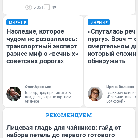
6 061
49
МНЕНИЕ
МНЕНИЕ
Наследие, которое
«Спуталась речь
чудом не развалилось:
пургу». Врач — о
транспортный эксперт
смертельном ди
разнес миф о «вечных»
который сложн
советских дорогах
обнаружить
Олег Арефьев
Ирина Волкова
Блогер, предприниматель,
Главврач клиник
владелец в транспортном
«Реабилитация д
бизнесе
Волковой»
РЕКОМЕНДУЕМ
Лицевая гладь для чайников: гайд от
набора петель до первого готового