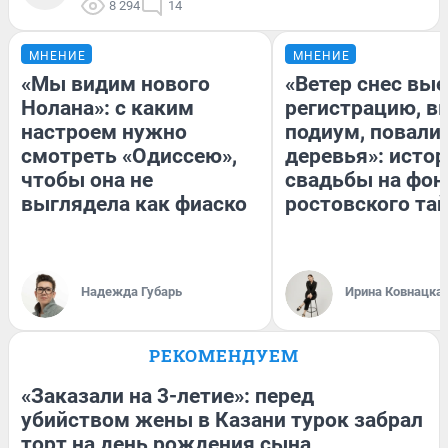
8 294
14
МНЕНИЕ
МНЕНИЕ
«Мы видим нового
«Ветер снес вы
Нолана»: с каким
регистрацию, 
настроем нужно
подиум, повали
смотреть «Одиссею»,
деревья»: исто
чтобы она не
свадьбы на фон
выглядела как фиаско
ростовского та
Надежда Губарь
Ирина Ковнацка
РЕКОМЕНДУЕМ
«Заказали на 3-летие»: перед
убийством жены в Казани турок забрал
торт на день рождения сына