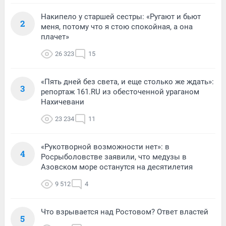
Накипело у старшей сестры: «Ругают и бьют
2
меня, потому что я стою спокойная, а она
плачет»
26 323
15
«Пять дней без света, и еще столько же ждать»:
3
репортаж 161.RU из обесточенной ураганом
Нахичевани
23 234
11
«Рукотворной возможности нет»: в
4
Росрыболовстве заявили, что медузы в
Азовском море останутся на десятилетия
9 512
4
Что взрывается над Ростовом? Ответ властей
5