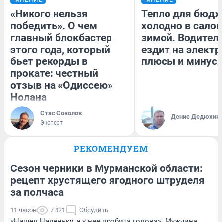
«Никого нельзя
Тепло для бюдж
победить». О чем
холодно в сало
главный блокбастер
зимой. Водитель
этого года, который
ездит на электр
бьет рекорды в
плюсы и минус
прокате: честный
отзыв на «Одиссею»
Нолана
Стас Соколов
Денис Дедюхин
Эксперт
РЕКОМЕНДУЕМ
Сезон черники в Мурманской области:
рецепт хрустящего ягодного штруделя
за полчаса
11 часов
7 421
Обсудить
«Нашел Наденьку, а у нее пробита голова». Мужчина