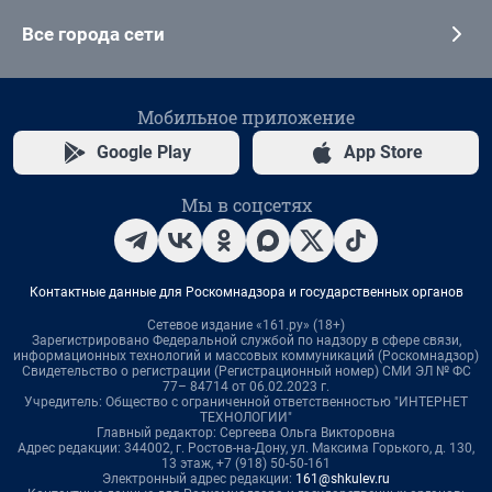
Все города сети
Мобильное приложение
Google Play
App Store
Мы в соцсетях
Контактные данные для Роскомнадзора и государственных органов
Сетевое издание «161.ру» (18+)
Зарегистрировано Федеральной службой по надзору в сфере связи,
информационных технологий и массовых коммуникаций (Роскомнадзор)
Свидетельство о регистрации (Регистрационный номер) СМИ ЭЛ № ФС
77– 84714 от 06.02.2023 г.
Учредитель: Общество с ограниченной ответственностью "ИНТЕРНЕТ
ТЕХНОЛОГИИ"
Главный редактор: Сергеева Ольга Викторовна
Адрес редакции: 344002, г. Ростов-на-Дону, ул. Максима Горького, д. 130,
13 этаж, +7 (918) 50-50-161
Электронный адрес редакции:
161@shkulev.ru