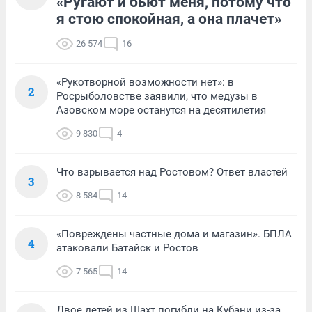
«Ругают и бьют меня, потому что
я стою спокойная, а она плачет»
26 574
16
«Рукотворной возможности нет»: в
2
Росрыболовстве заявили, что медузы в
Азовском море останутся на десятилетия
9 830
4
Что взрывается над Ростовом? Ответ властей
3
8 584
14
«Повреждены частные дома и магазин». БПЛА
4
атаковали Батайск и Ростов
7 565
14
Двое детей из Шахт погибли на Кубани из-за