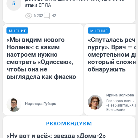
5
атаки БПЛА
6 232
42
МНЕНИЕ
МНЕНИЕ
«Мы видим нового
«Спуталась речь
Нолана»: с каким
пургу». Врач — о
настроем нужно
смертельном ди
смотреть «Одиссею»,
который сложн
чтобы она не
обнаружить
выглядела как фиаско
Ирина Волкова
Главврач клиник
Надежда Губарь
«Реабилитация д
Волковой»
РЕКОМЕНДУЕМ
«Ну вот и всё»: звезда «Дома-2»