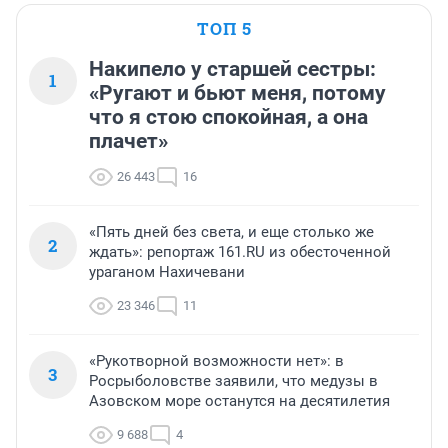
ТОП 5
Накипело у старшей сестры:
1
«Ругают и бьют меня, потому
что я стою спокойная, а она
плачет»
26 443
16
«Пять дней без света, и еще столько же
2
ждать»: репортаж 161.RU из обесточенной
ураганом Нахичевани
23 346
11
«Рукотворной возможности нет»: в
3
Росрыболовстве заявили, что медузы в
Азовском море останутся на десятилетия
9 688
4