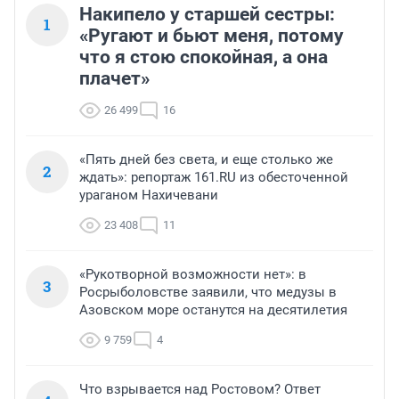
Накипело у старшей сестры:
1
«Ругают и бьют меня, потому
что я стою спокойная, а она
плачет»
26 499
16
«Пять дней без света, и еще столько же
2
ждать»: репортаж 161.RU из обесточенной
ураганом Нахичевани
23 408
11
«Рукотворной возможности нет»: в
3
Росрыболовстве заявили, что медузы в
Азовском море останутся на десятилетия
9 759
4
Что взрывается над Ростовом? Ответ