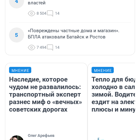
4
властей
8 504
14
«Повреждены частные дома и магазин».
5
БПЛА атаковали Батайск и Ростов
7 494
14
МНЕНИЕ
МНЕНИЕ
Наследие, которое
Тепло для бюд
чудом не развалилось:
холодно в сало
транспортный эксперт
зимой. Водител
разнес миф о «вечных»
ездит на элект
советских дорогах
плюсы и мину
Олег Арефьев