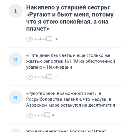
Накипело у старшей сестры:
1
«Ругают и бьют меня, потому
что я стою спокойная, а она
плачет»
26 450
16
«Пять дней без света, и еще столько же
2
ждать»: репортаж 161.RU из обесточенной
ураганом Нахичевани
23 358
11
«Рукотворной возможности нет»: в
3
Росрыболовстве заявили, что медузы в
Азовском море останутся на десятилетия
9 708
4
Что взрывается над Ростовом? Ответ