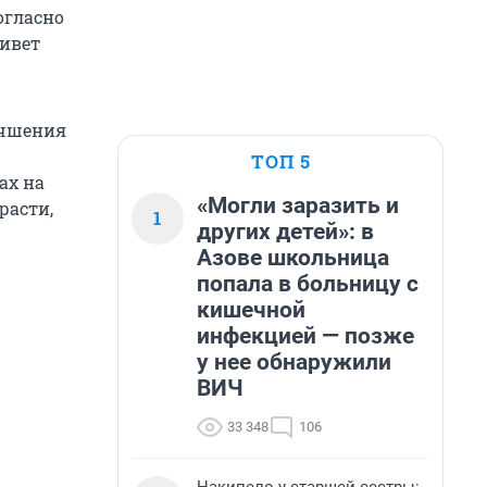
огласно
живет
учшения
ТОП 5
ах на
«Могли заразить и
расти,
1
других детей»: в
Азове школьница
попала в больницу с
кишечной
инфекцией — позже
у нее обнаружили
ВИЧ
33 348
106