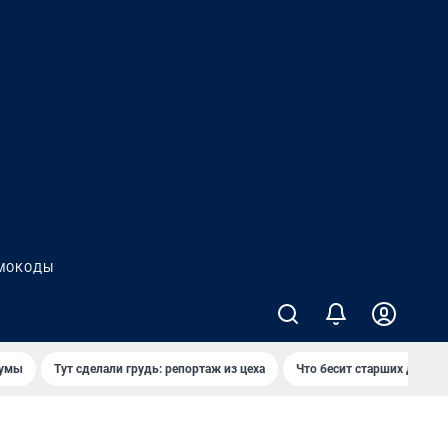
МОКОДЫ
думы
Тут сделали грудь: репортаж из цеха
Что бесит старших детей