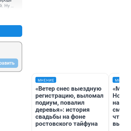
вроде 
. Ну 
+0
–1
равить
МНЕНИЕ
МНЕНИ
«Ветер снес выездную
«Мы в
регистрацию, выломал
Нолан
подиум, повалил
настр
деревья»: история
смотр
свадьбы на фоне
чтобы
ростовского тайфуна
выгля