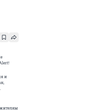
ие
lert!
ия и
н,
.
ожителям