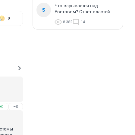
Что взрывается над
5
Ростовом? Ответ властей
0
8 382
14
+0
–0
стемы 