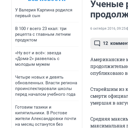
Ученые 
У Валерия Карпина родился
продолж
первый сын
В 100 г всего 23 ккал: три
6 октября 2016, 09:25
рецепта с главным летним
продуктом
12
коммен
«Ну вот и всё»: звезда
«Дома-2» развелась с
Американские 
молодым мужем
продолжительно
опубликовано в 
Четыре новых и девять
обновленных. Власти региона
проинспектировали школы
Старейшим из к
перед началом учебного года
смерти официа
умершая в август
Готовим тазики и
кипятильники. В Ростове
Средняя максим
жители Александровки почти
на месяц останутся без
максимальная п