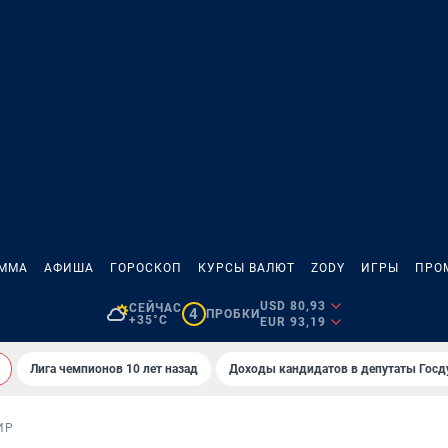
АММА
АФИША
ГОРОСКОП
КУРСЫ ВАЛЮТ
ZODY
ИГРЫ
ПРО
USD 80,93
СЕЙЧАС
4
ПРОБКИ
+35°C
EUR 93,19
Лига чемпионов 10 лет назад
Доходы кандидатов в депутаты Гос
ИР