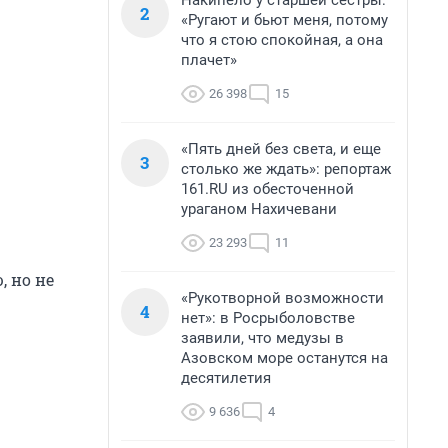
Накипело у старшей сестры:
2
«Ругают и бьют меня, потому
что я стою спокойная, а она
плачет»
26 398
15
«Пять дней без света, и еще
3
столько же ждать»: репортаж
161.RU из обесточенной
ураганом Нахичевани
23 293
11
 но не
«Рукотворной возможности
4
нет»: в Росрыболовстве
заявили, что медузы в
Азовском море останутся на
десятилетия
9 636
4