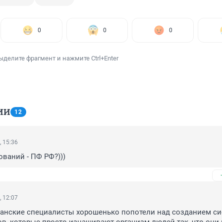
0
0
0
ыделите фрагмент и нажмите Ctrl+Enter
ИИ
12
, 15:36
ваний - ПФ РФ?)))
, 12:07
канские специалисты хорошенько попотели над созданием си