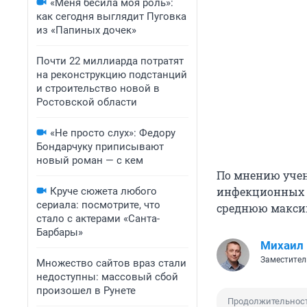
«Меня бесила моя роль»:
как сегодня выглядит Пуговка
из «Папиных дочек»
Почти 22 миллиарда потратят
на реконструкцию подстанций
и строительство новой в
Ростовской области
«Не просто слух»: Федору
Бондарчуку приписывают
новый роман — с кем
По мнению учен
инфекционных и
Круче сюжета любого
сериала: посмотрите, что
среднюю макси
стало с актерами «Санта-
Барбары»
Михаил
Заместител
Множество сайтов враз стали
недоступны: массовый сбой
произошел в Рунете
Продолжительнос