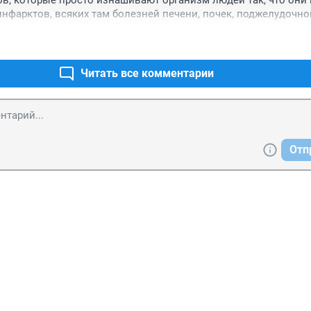
в, которые просто изнашивают организм людей так, что они 
инфарктов, всяких там болезней печени, почек, поджелудочной
всех и контролировать население!
Читать все комментарии
Отп