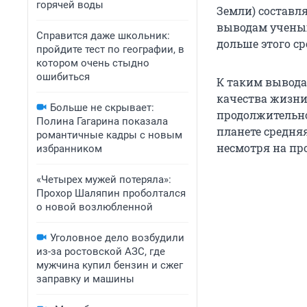
горячей воды
Земли) составля
выводам ученых,
Справится даже школьник:
дольше этого ср
пройдите тест по географии, в
котором очень стыдно
ошибиться
К таким вывод
качества жизни
Больше не скрывает:
продолжительно
Полина Гагарина показала
планете средня
романтичные кадры с новым
несмотря на п
избранником
«Четырех мужей потеряла»:
Прохор Шаляпин проболтался
о новой возлюбленной
Уголовное дело возбудили
из-за ростовской АЗС, где
мужчина купил бензин и сжег
заправку и машины