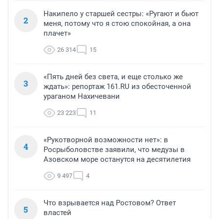
Накипело у старшей сестры: «Ругают и бьют
2
меня, потому что я стою спокойная, а она
плачет»
26 314
15
«Пять дней без света, и еще столько же
3
ждать»: репортаж 161.RU из обесточенной
ураганом Нахичевани
23 223
11
«Рукотворной возможности нет»: в
4
Росрыболовстве заявили, что медузы в
Азовском море останутся на десятилетия
9 497
4
Что взрывается над Ростовом? Ответ
5
властей