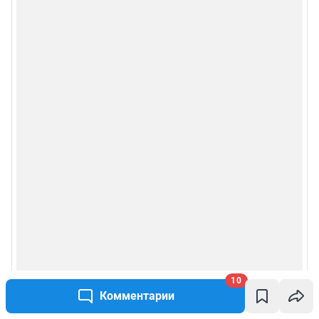
Сообщить новость
Рубрики
Реклама на сайте
Прайс-лист
О компании
Наши награды
Наши вакансии
Техподдержка
10
Комментарии
Предвыборная агитация