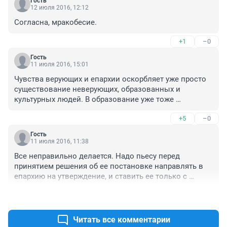
Гость
12 июля 2016, 12:12
Согласна, мракобесие.
+1
–0
Гость
11 июля 2016, 15:01
Чувства верующих и епархии оскорбляет уже просто 
существование неверующих, образованных и 
культурных людей. В образование уже тоже 
вмешались, вынесли предложения запретить в 
+5
–0
школе книги некоторых классиков, которые, видимо, 
тоже чем-то их оскорбили, или у них просто не 
Гость
хватило мозгов понять эти книги. Так что костры для 
11 июля 2016, 11:38
книг и неверующих не за горами.
Все неправильно делается. Надо пьесу перед 
принятием решения об ее постановке направлять в 
епархию на утверждение, и ставить ее только с 
разрешения епархии. Тогда бы и скандала никакого 
+3
–0
не было. А еще лучше, чтобы репертуар театров, 
кинотеатров, концертов и дискотек, выпускаемые 
книги, содержание публикаций и выставок и т.п. 
Читать все комментарии