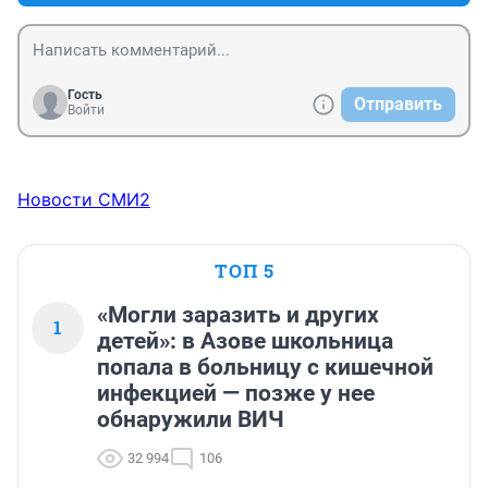
определялось только по предложению епархии. 
Обратите внимание, не с разрешения, а по 
предложению! Тогда мораль поднимется на 
недосягаемый доныне уровень, и чувства верующих 
никто не сможет оскорбить.
Гость
Отправить
Войти
Новости СМИ2
ТОП 5
«Могли заразить и других
1
детей»: в Азове школьница
попала в больницу с кишечной
инфекцией — позже у нее
обнаружили ВИЧ
32 994
106