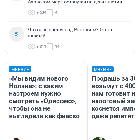
Азовском море останутся на десятилетия
9 534
4
Что взрывается над Ростовом? Ответ
5
властей
8 311
14
МНЕНИЕ
МНЕНИЕ
«Мы видим нового
Продашь за 300
Нолана»: с каким
возьмут с 4000
настроем нужно
нам готовит н
смотреть «Одиссею»,
налоговый зако
чтобы она не
коснется импор
выглядела как фиаско
даже репетито