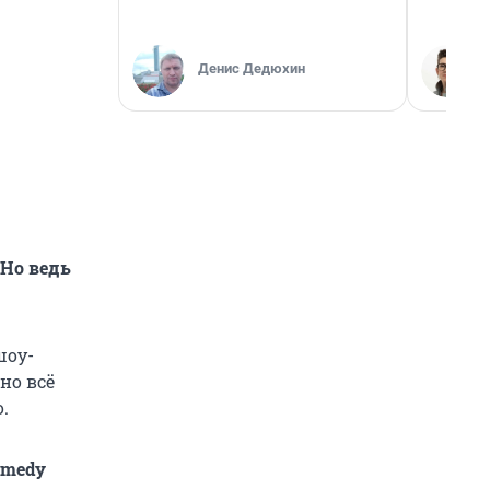
Денис Дедюхин
 Но ведь
шоу-
 но всё
.
omedy