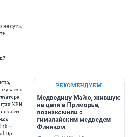
 не суть,
ть
и?
ина,
РЕКОМЕНДУЕМ
ому что в
езатора.
Медведицу Майю, жившую
кации КВН
на цепи в Приморье,
 назвать
познакомили с
ика
гималайским медведем
lub —
Фиником
nd Up