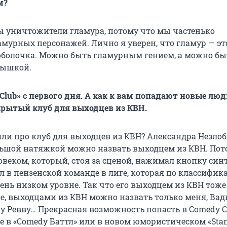
м?
 мы уничтожители гламура, потому что мы частенько
урных персонажей. Лично я уверен, что гламур — это
оболочка. Можно быть гламурным гением, а можно бы
тышкой.
Club» с первого дня. А как к вам попадают новые люд
акрытый клуб для выходцев из КВН.
яли про клуб для выходцев из КВН? Александра Незлоб
льшой натяжкой можно назвать выходцем из КВН. Пот
веком, который, стоя за сценой, нажимал кнопку синт
л в пензенской команде в лиге, которая по классифи
ень низком уровне. Так что его выходцем из КВН тоже
ое, выходцами из КВН можно назвать только меня, Вад
у Ревву… Прекрасная возможность попасть в Comedy C
е в «Comedy Баттл» или в новом юмористическом «Sta