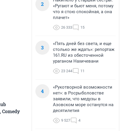
Накипело у старшей сестры:
2
«Ругают и бьют меня, потому
что я стою спокойная, а она
плачет»
26 333
15
«Пять дней без света, и еще
3
столько же ждать»: репортаж
161.RU из обесточенной
ураганом Нахичевани
23 244
11
«Рукотворной возможности
4
нет»: в Росрыболовстве
заявили, что медузы в
lub
Азовском море останутся на
десятилетия
, Comedy
9 527
4