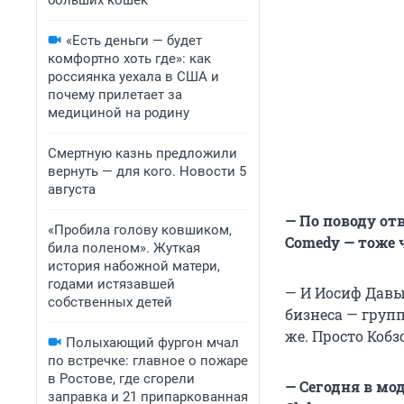
больших кошек
«Есть деньги — будет
комфортно хоть где»: как
россиянка уехала в США и
почему прилетает за
медициной на родину
Смертную казнь предложили
вернуть — для кого. Новости 5
августа
— По поводу от
«Пробила голову ковшиком,
Comedy — тоже 
била поленом». Жуткая
история набожной матери,
годами истязавшей
— И Иосиф Давы
собственных детей
бизнеса — групп
же. Просто Кобз
Полыхающий фургон мчал
по встречке: главное о пожаре
в Ростове, где сгорели
— Сегодня в мод
заправка и 21 припаркованная