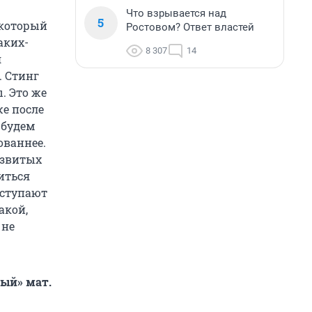
Что взрывается над
5
 который
Ростовом? Ответ властей
аких-
8 307
14
я
. Стинг
. Это же
же после
 будем
ованнее.
развитых
иться
ыступают
акой,
 не
ный» мат.