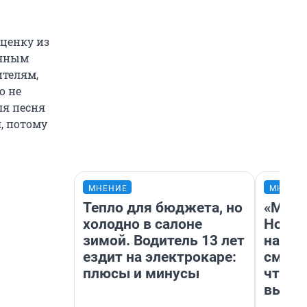
сценку из
ьяным
ителям,
о не
ля песня
, потому
МНЕНИЕ
МНЕНИ
Тепло для бюджета, но
«Мы в
холодно в салоне
Нолан
зимой. Водитель 13 лет
настр
ездит на электрокаре:
смотр
плюсы и минусы
чтобы
выгля