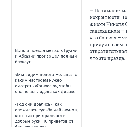
— Понимаете, ма
искренности. То
жизни Николя Са
сантехником — 
что Comedy — э
придумываем на
Встали поезда метро: в Грузии
отвратительная
и Абхазии произошел полный
что это правда.
блэкаут
«Мы видим нового Нолана»: с
каким настроем нужно
смотреть «Одиссею», чтобы
она не выглядела как фиаско
«Год они дрались»: как
сложилась судьба мейн-кунов,
которых пристраивали в
добрые руки. 10 приветов от