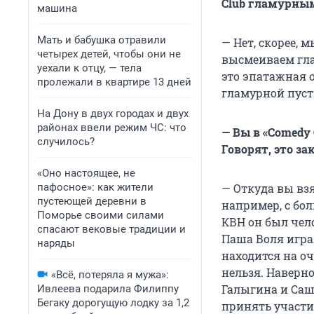
Club гламурны
машина
Мать и бабушка отравили
— Нет, скорее,
четырех детей, чтобы они не
высмеиваем глам
уехали к отцу, — тела
это эпатажная 
пролежали в квартире 13 дней
гламурной пус
На Дону в двух городах и двух
районах ввели режим ЧС: что
— Вы в «Comedy 
случилось?
Говорят, это з
«Оно настоящее, не
пафосное»: как жители
— Откуда вы вз
пустеющей деревни в
например, с бо
Поморье своими силами
КВН он был чело
спасают вековые традиции и
Паша Воля игра
наряды
находится на оч
нельзя. Наверн
«Всё, потеряла я мужа»:
Галыгина и Саш
Ивлеева подарила Филиппу
Бегаку дорогущую лодку за 1,2
принять участи