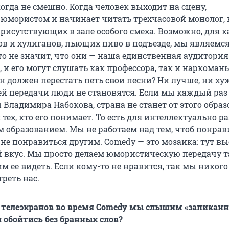
огда не смешно. Когда человек выходит на сцену,
 юмористом и начинает читать трехчасовой монолог,
рисутствующих в зале особого смеха. Возможно, для к
в и хулиганов, пьющих пиво в подъезде, мы являемс
то не значит, что они — наша единственная аудитория
, и его могут слушать как профессора, так и наркоманы
он должен перестать петь свои песни? Ни лучше, ни ху
й передачи люди не становятся. Если мы каждый раз
 Владимира Набокова, страна не станет от этого образ
 тех, кто его понимает. То есть для интеллектуально 
 образованием. Мы не работаем над тем, чтоб понрав
не понравиться другим. Comedy — это мозаика: тут в
 вкус. Мы просто делаем юмористическую передачу т
м ее видеть. Если кому-то не нравится, так мы никого
реть нас.
с телеэкранов во время Comedy мы слышим «запикан
 обойтись без бранных слов?