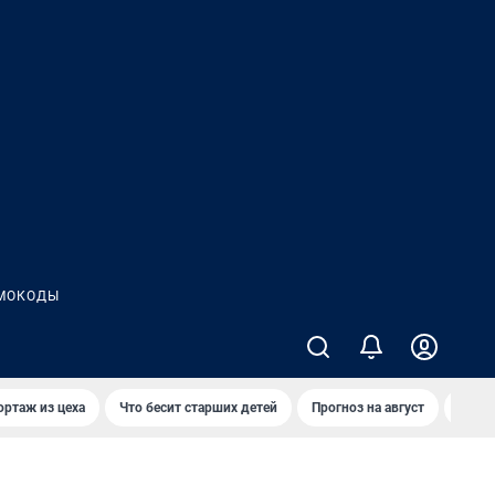
МОКОДЫ
ортаж из цеха
Что бесит старших детей
Прогноз на август
Взры