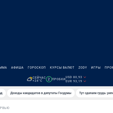
АММА
АФИША
ГОРОСКОП
КУРСЫ ВАЛЮТ
ZODY
ИГРЫ
ПРО
USD 80,93
СЕЙЧАС
2
ПРОБКИ
+24°C
EUR 93,19
ад
Доходы кандидатов в депутаты Госдумы
Тут сделали грудь: реп
ЕРВЬЮ