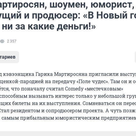
артиросян, шоумен, юморист,
ущий и продюсер: «В Новый г
ни за какие деньги!»
2 357
тариев
ад кэвээнщика Гарика Мартиросяна пригласили высту
сценкой-пародией на передачу «Поле чудес». Там он и о
ётся, что поначалу считал Comedy «местечковым»
способным вызывать интерес только у небольшой гр
щих билеты на их выступления. Сомневаться он пере
 Стал резидентом и сопродюсером проекта. А чуть поз
ан самым прибыльным юмористическим предприятием