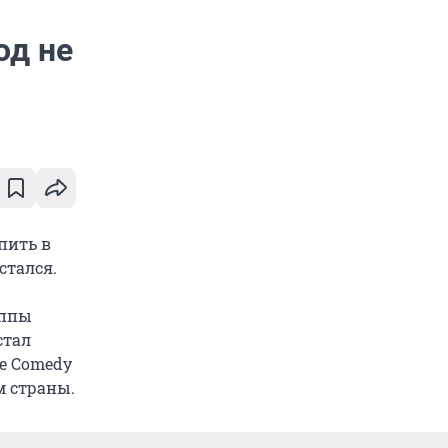
од не
пить в
стался.
уппы
стал
же Comedy
 страны.