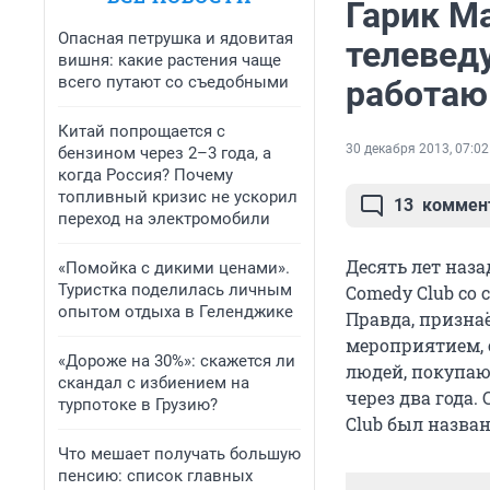
Гарик М
Опасная петрушка и ядовитая
телевед
вишня: какие растения чаще
всего путают со съедобными
работаю 
Китай попрощается с
30 декабря 2013, 07:02
бензином через 2–3 года, а
когда Россия? Почему
топливный кризис не ускорил
13
коммен
переход на электромобили
Десять лет наз
«Помойка с дикими ценами».
Туристка поделилась личным
Comedy Club со 
опытом отдыха в Геленджике
Правда, призна
мероприятием, 
«Дороже на 30%»: скажется ли
людей, покупаю
скандал с избиением на
через два года.
турпотоке в Грузию?
Сlub был назв
Что мешает получать большую
пенсию: список главных