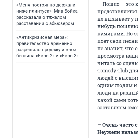
— Пошло — это к
«Меня постоянно держали
представляется
ниже плинтуса»: Миа Бойка
рассказала о тяжелом
не вызывает у п
расставании с абьюзером
нибудь пошляко
кумирами. Но э
«Антикризисная мера»:
поет свои песни
правительство временно
не значит, что 
разрешило продажу и ввоз
просмотра наше
бензина «Евро-2» и «Евро-3»
читать со сцены
Comedy Club для
людей с высшим
одним людям и 
люди на разный
какой сами хоти
заставляем смот
— Очень часто 
Неужели нельзя