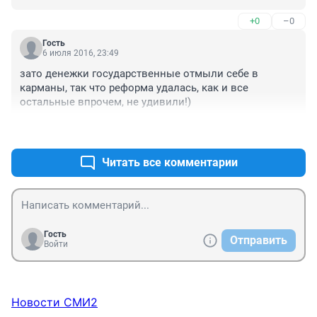
Ростове на Дону. Это руководители образования 
+0
–0
города и области, которые бездумно кинулись 
выполнять директивы вышестоящего руководства. 
Гость
Ни у кого из них не хватило ума и смелости 
6 июля 2016, 23:49
противостоять этому. А теперь прозрели, предатели 
зато денежки государственные отмыли себе в 
Родины.
карманы, так что реформа удалась, как и все 
остальные впрочем, не удивили!)
+0
–0
Читать все комментарии
Гость
Отправить
Войти
Новости СМИ2