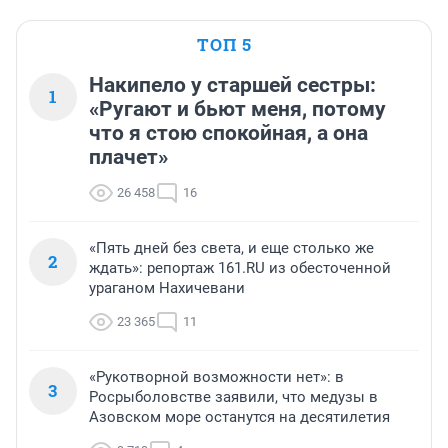
ТОП 5
Накипело у старшей сестры:
1
«Ругают и бьют меня, потому
что я стою спокойная, а она
плачет»
26 458
16
«Пять дней без света, и еще столько же
2
ждать»: репортаж 161.RU из обесточенной
ураганом Нахичевани
23 365
11
«Рукотворной возможности нет»: в
3
Росрыболовстве заявили, что медузы в
Азовском море останутся на десятилетия