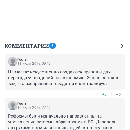
КОММЕНТАРИИ
5
Гость
11 июля 2016, 09:19
На местах искусственно создаются препоны для 
перехода учреждений на автономию. Это не выгодно 
тем, кто распределяет средства и контролирует 
финансовую деятельность учреждений. Усиление так 
+0
–0
называемого контроля над учреждениями ведет к 
неоправданному увеличению бюджетных расходов. 
Гость
Но пилить бюджет так удобнее.
10 июля 2016, 22:12
Реформы были изначально направленны на 
уничтожение системы образования в РФ. Делалось 
это руками всем известных людей, в т.ч. и у нас в 