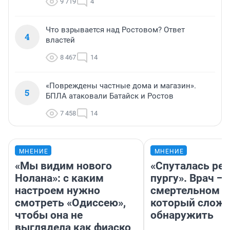
9 719
4
Что взрывается над Ростовом? Ответ
4
властей
8 467
14
«Повреждены частные дома и магазин».
5
БПЛА атаковали Батайск и Ростов
7 458
14
МНЕНИЕ
МНЕНИЕ
«Мы видим нового
«Спуталась реч
Нолана»: с каким
пургу». Врач — 
настроем нужно
смертельном д
смотреть «Одиссею»,
который слож
чтобы она не
обнаружить
выглядела как фиаско