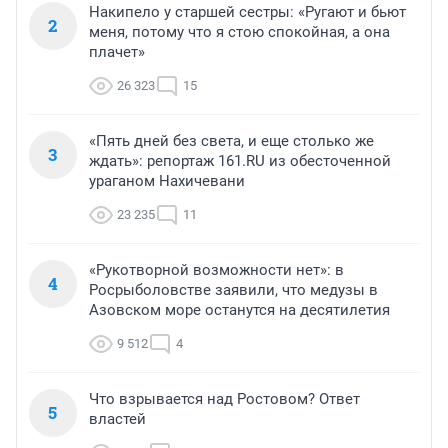
Накипело у старшей сестры: «Ругают и бьют
2
меня, потому что я стою спокойная, а она
плачет»
26 323
15
«Пять дней без света, и еще столько же
3
ждать»: репортаж 161.RU из обесточенной
ураганом Нахичевани
23 235
11
«Рукотворной возможности нет»: в
4
Росрыболовстве заявили, что медузы в
Азовском море останутся на десятилетия
9 512
4
Что взрывается над Ростовом? Ответ
5
властей