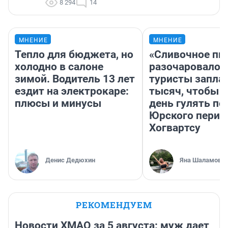
8 294
14
МНЕНИЕ
МНЕНИЕ
Тепло для бюджета, но
«Сливочное пи
холодно в салоне
разочаровало»
зимой. Водитель 13 лет
туристы запла
ездит на электрокаре:
тысяч, чтобы 
плюсы и минусы
день гулять по
Юрского перио
Хогвартсу
Денис Дедюхин
Яна Шаламова
РЕКОМЕНДУЕМ
Новости ХМАО за 5 августа: муж дает