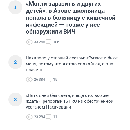
«Могли заразить и других
1
детей»: в Азове школьница
попала в больницу с кишечной
инфекцией — позже у нее
обнаружили ВИЧ
33 265
106
Накипело у старшей сестры: «Ругают и бьют
2
меня, потому что я стою спокойная, а она
плачет»
26 384
15
«Пять дней без света, и еще столько же
3
ждать»: репортаж 161.RU из обесточенной
ураганом Нахичевани
23 284
11