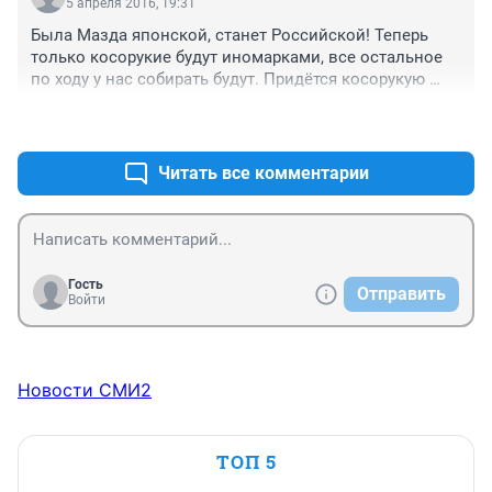
5 апреля 2016, 19:31
Была Мазда японской, станет Российской! Теперь 
только косорукие будут иномарками, все остальное 
по ходу у нас собирать будут. Придётся косорукую 
брать, зато иномарка. Лучше уж чем у нас Не 
+0
–2
дособрана... Только и брал мазду из за того что 
Японская....
Читать все комментарии
Гость
Отправить
Войти
Новости СМИ2
ТОП 5