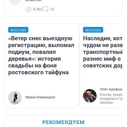
8 362
14
МНЕНИЕ
МНЕНИЕ
«Ветер снес выездную
Наследие, кото
регистрацию, выломал
чудом не разва
подиум, повалил
транспортный 
деревья»: история
разнес миф о 
свадьбы на фоне
советских доро
ростовского тайфуна
Олег Арефьев
Блогер, предпри
Ирина Ковнацкая
владелец в тра
бизнесе
РЕКОМЕНДУЕМ