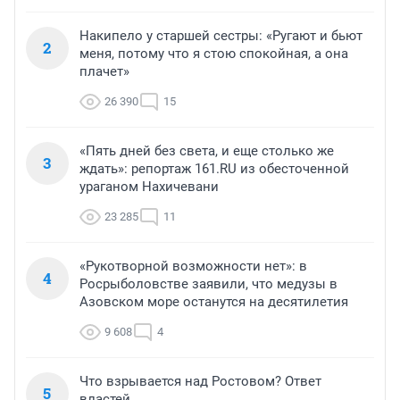
Накипело у старшей сестры: «Ругают и бьют
2
меня, потому что я стою спокойная, а она
плачет»
26 390
15
«Пять дней без света, и еще столько же
3
ждать»: репортаж 161.RU из обесточенной
ураганом Нахичевани
23 285
11
«Рукотворной возможности нет»: в
4
Росрыболовстве заявили, что медузы в
Азовском море останутся на десятилетия
9 608
4
Что взрывается над Ростовом? Ответ
5
властей