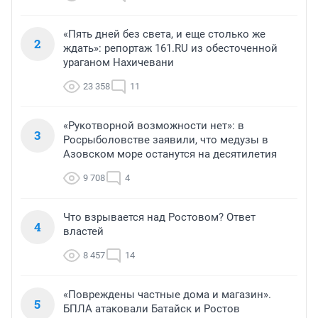
«Пять дней без света, и еще столько же
2
ждать»: репортаж 161.RU из обесточенной
ураганом Нахичевани
23 358
11
«Рукотворной возможности нет»: в
3
Росрыболовстве заявили, что медузы в
Азовском море останутся на десятилетия
9 708
4
Что взрывается над Ростовом? Ответ
4
властей
8 457
14
«Повреждены частные дома и магазин».
5
БПЛА атаковали Батайск и Ростов