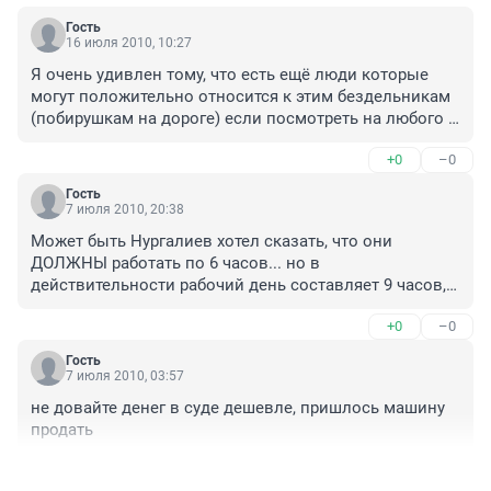
Гость
16 июля 2010, 10:27
Я очень удивлен тому, что есть ещё люди которые 
могут положительно относится к этим бездельникам 
(побирушкам на дороге) если посмотреть на любого 
гаишника то это как правило сытой хорошо 
+0
–0
откормленный крупный мужик весом 100 и более 
килограмм на котором можно пахать землю в место 
Гость
трактора и работать им нужно не меньше 16 часов 
7 июля 2010, 20:38
сутки каждый день без выходных и отпуска. 
Может быть Нургалиев хотел сказать, что они 
Нургалиев по моему перепутал работу гаишника с 
ДОЛЖНЫ работать по 6 часов... но в 
работой сталевара или горнового. Все гаишников в 
действительности рабочий день составляет 9 часов, а 
месте с Нургалиевым которым тяжело работать в ГАИ 
если учесть то, что они почти всегда 
приглашаем в горновые или сталевары.
+0
–0
задерживаются....то рабочий день получается 12-14 
часов.... и праздников у них тоже нет...Уважаемые 
Гость
водители,соблюдайте ПДД и все будет у вас хорошо... 
7 июля 2010, 03:57
и платить вас никто не заставляет, можете просто 
не довайте денег в суде дешевле, пришлось машину 
оплатить штраф... А если и штрафы вам большими 
продать
кажутся...так это не инспектора же их повышают, все 
претензии "высшим чинам"... А Нургалиев лучше бы 
+0
–0
на зарплату их обратил внимание...от смеха лопнуть 