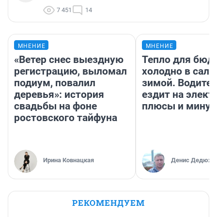
7 451
14
МНЕНИЕ
МНЕНИЕ
«Ветер снес выездную
Тепло для бюд
регистрацию, выломал
холодно в сало
подиум, повалил
зимой. Водител
деревья»: история
ездит на элект
свадьбы на фоне
плюсы и мину
ростовского тайфуна
Ирина Ковнацкая
Денис Дедюхи
РЕКОМЕНДУЕМ