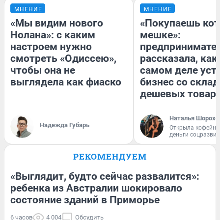
МНЕНИЕ
МНЕНИЕ
«Мы видим нового
«Покупаешь кот
Нолана»: с каким
мешке»:
настроем нужно
предпринимате
смотреть «Одиссею»,
рассказала, как
чтобы она не
самом деле уст
выглядела как фиаско
бизнес со скла
дешевых товар
Наталья Шорохо
Надежда Губарь
Открыла кофейну
деньги соцразви
РЕКОМЕНДУЕМ
«Выглядит, будто сейчас развалится»:
ребенка из Австралии шокировало
состояние зданий в Приморье
6 часов
4 004
Обсудить