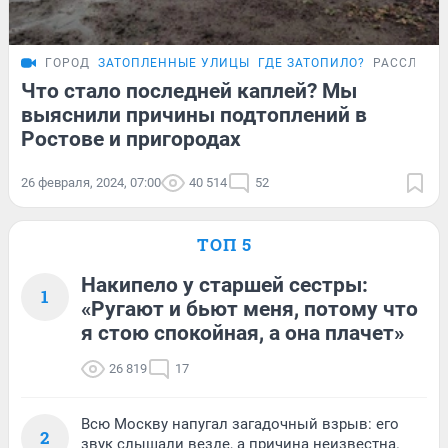
ГОРОД
ЗАТОПЛЕННЫЕ УЛИЦЫ
ГДЕ ЗАТОПИЛО?
РАССЛЕДО
Что стало последней каплей? Мы
выяснили причины подтоплений в
Ростове и пригородах
26 февраля, 2024, 07:00
40 514
52
ТОП 5
Накипело у старшей сестры:
1
«Ругают и бьют меня, потому что
я стою спокойная, а она плачет»
26 819
17
Всю Москву напугал загадочный взрыв: его
2
звук слышали везде, а причина неизвестна.