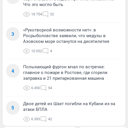
Что это могло быть
18 754
32
«Рукотворной возможности нет»: в
3
Росрыболовстве заявили, что медузы в
Азовском море останутся на десятилетия
10 052
4
Полыхающий фургон мчал по встречке:
4
главное о пожаре в Ростове, где сгорели
заправка и 21 припаркованная машина
6 450
54
Двое детей из Шахт погибли на Кубани из-за
5
атаки БПЛА
6 393
42