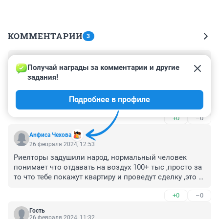
КОММЕНТАРИИ
3
Гость
26 февраля 2024, 16:20
Получай награды за комментарии и другие 
задания!
Пора сделать этот вид деятельности 
лицензированным, причём лицензию должен 
Подробнее в профиле
получать каждый риелтор, а не только фирма, в 
которой он работает. При этом запретить брать 
+0
–0
деньги с обеих сторон сделки. Кто нанял риелтор, тот 
ему и платит. И их расценки должны жёстко 
Анфиса Чехова
тарифицироваться, как тарифы монополий! Тогда в 
26 февраля 2024, 12:53
этой отрасли меньше будет случайных людей и 
Риелторы задушили народ, нормальный человек 
откровенных проходимцев.
понимает что отдавать на воздух 100+ тыс ,просто за 
то что тебе покажут квартиру и проведут сделку ,это 
обдираловка . Но продавцы как сумасшедшие 
+0
–0
пользуются услугами риелторов ,которые их же и 
дурят, годами продают квартиры им .
Гость
26 февраля 2024, 11:32