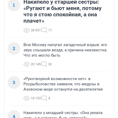
Накипело у старшей сестры:
1
«Ругают и бьют меня, потому
что я стою спокойная, а она
плачет»
26 921
17
Всю Москву напугал загадочный взрыв: его
2
звук слышали везде, а причина неизвестна.
Что это могло быть
20 145
32
«Рукотворной возможности нет»: в
3
Росрыболовстве заявили, что медузы в
Азовском море останутся на десятилетия
10 133
4
Накипело у младшей сестры: «Она уехала
4