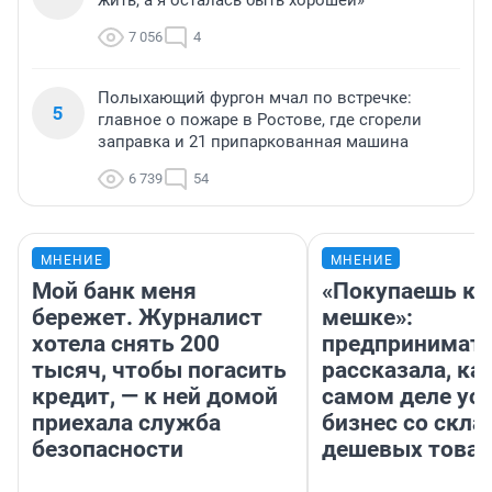
жить, а я осталась быть хорошей»
7 056
4
Полыхающий фургон мчал по встречке:
5
главное о пожаре в Ростове, где сгорели
заправка и 21 припаркованная машина
6 739
54
МНЕНИЕ
МНЕНИЕ
Мой банк меня
«Покупаешь ко
бережет. Журналист
мешке»:
хотела снять 200
предпринимат
тысяч, чтобы погасить
рассказала, как
кредит, — к ней домой
самом деле ус
приехала служба
бизнес со скл
безопасности
дешевых това