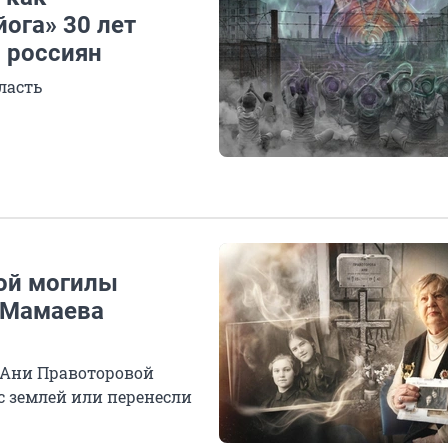
ога» 30 лет
 россиян
ласть
кой могилы
 Мамаева
 Ани Правоторовой
с землей или перенесли