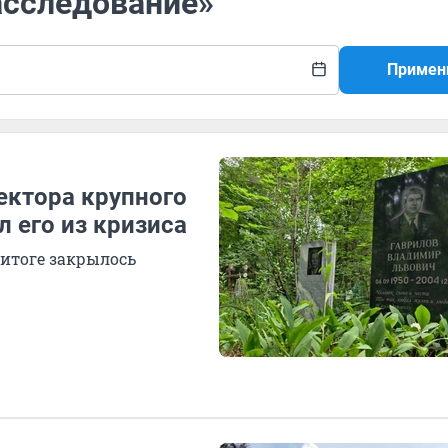
асследование»
Примен
ректора крупного
л его из кризиса
 итоге закрылось