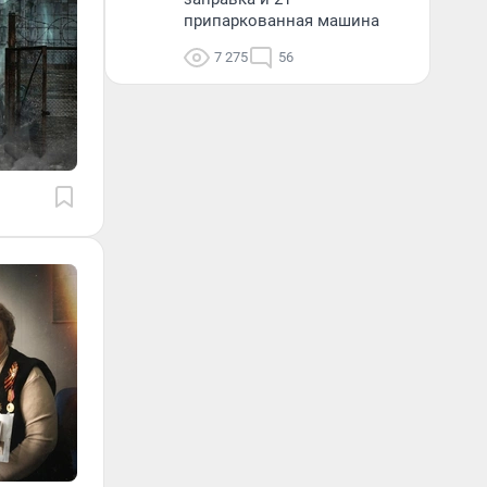
припаркованная машина
7 275
56