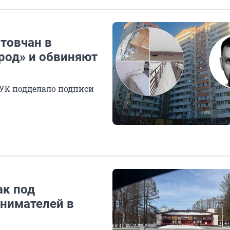
стовчан в
род» и обвиняют
 УК подделало подписи
ак под
нимателей в