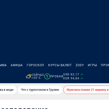
АММА
АФИША
ГОРОСКОП
КУРСЫ ВАЛЮТ
ZODY
ИГРЫ
ПРО
USD 82,17
СЕЙЧАС
1
ПРОБКИ
+35°C
EUR 94,84
ва в моде
Что с турпотоком в Грузию
Мужчина спалил 21 машину и