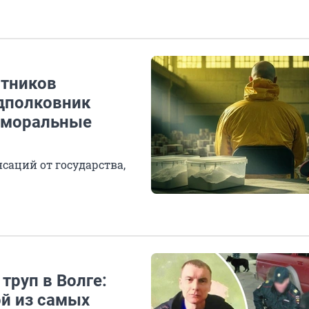
стников
одполковник
 «моральные
саций от государства,
труп в Волге:
ой из самых