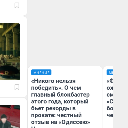
МНЕНИЕ
МНЕНИЕ
«Никого нельзя
«Финал
победить». О чем
ожидан
главный блокбастер
смотре
этого года, который
«Стары
бьет рекорды в
большо
прокате: честный
честна
отзыв на «Одиссею»