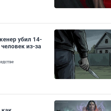
нженер убил 14-
 человек из-за
ледстве
 как