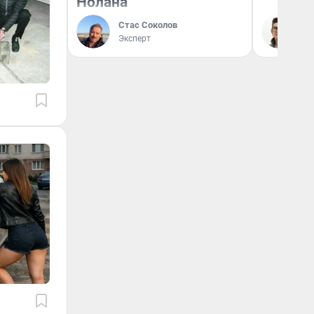
Нолана
Стас Соколов
На
Эксперт