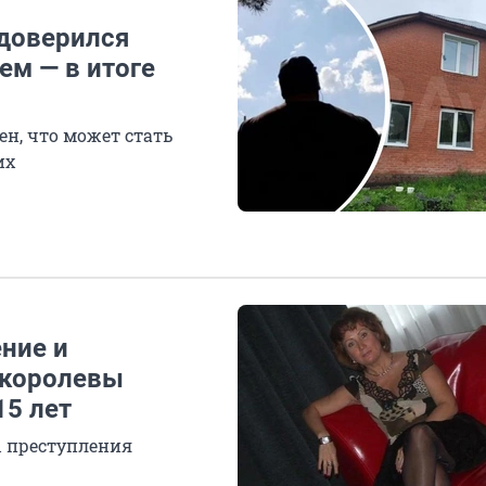
 доверился
ем — в итоге
н, что может стать
их
ние и
«королевы
15 лет
ы преступления