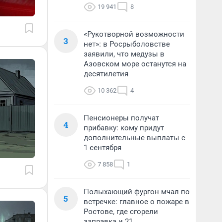
19 941
8
«Рукотворной возможности
3
нет»: в Росрыболовстве
заявили, что медузы в
Азовском море останутся на
десятилетия
10 362
4
Пенсионеры получат
4
прибавку: кому придут
дополнительные выплаты с
1 сентября
7 858
1
Полыхающий фургон мчал по
5
встречке: главное о пожаре в
Ростове, где сгорели
заправка и 21