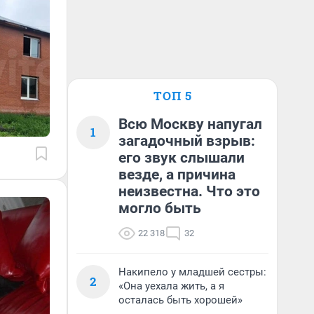
ТОП 5
Всю Москву напугал
1
загадочный взрыв:
его звук слышали
везде, а причина
неизвестна. Что это
могло быть
22 318
32
Накипело у младшей сестры:
2
«Она уехала жить, а я
осталась быть хорошей»