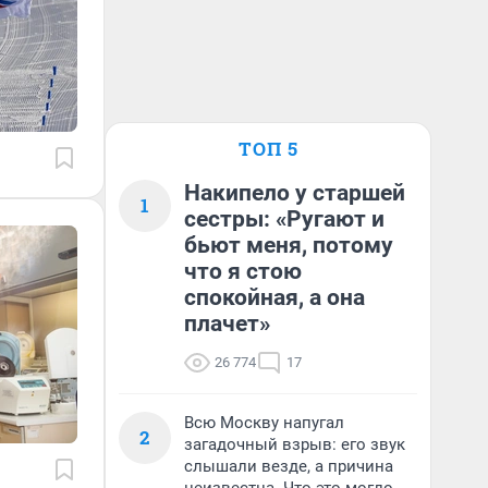
ТОП 5
Накипело у старшей
1
сестры: «Ругают и
бьют меня, потому
что я стою
спокойная, а она
плачет»
26 774
17
Всю Москву напугал
2
загадочный взрыв: его звук
слышали везде, а причина