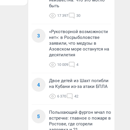
неизвестна. Что это могло
быть
17 397
30
«Рукотворной возможности
3
нет»: в Росрыболовстве
заявили, что медузы в
Азовском море останутся на
десятилетия
10 009
4
Двое детей из Шахт погибли
4
на Кубани из-за атаки БПЛА
6 370
42
Полыхающий фургон мчал по
5
встречке: главное о пожаре в
Ростове, где сгорели
заправка и 21