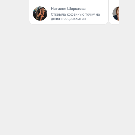
Наталья Шорохова
Ек
Открыла кофейную точку на
ди
деньги соцразвития
не