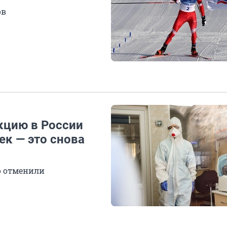
ов
кцию в России
ек — это снова
о отменили