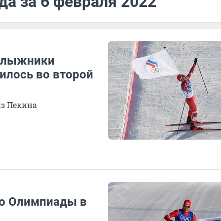
да за 6 февраля 2022
, лыжники
чилось во второй
з Пекина
то Олимпиады в