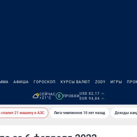
АММА
АФИША
ГОРОСКОП
КУРСЫ ВАЛЮТ
ZODY
ИГРЫ
ПРО
USD 82,17
СЕЙЧАС
0
ПРОБКИ
+21°C
EUR 94,84
спалил 21 машину и АЗС
Лига чемпионов 10 лет назад
Доходы кан