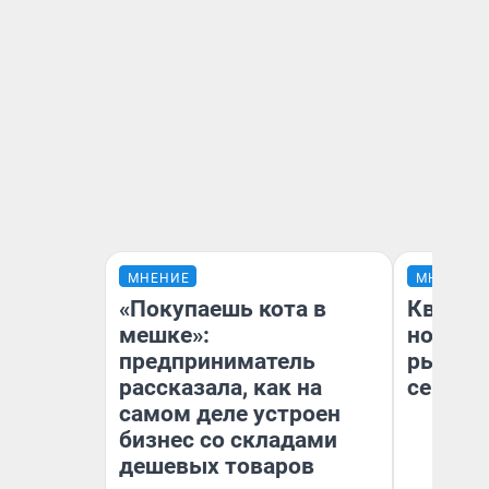
МНЕНИЕ
МНЕНИЕ
«Покупаешь кота в
Кварти
мешке»:
но деш
предприниматель
рынок 
рассказала, как на
сейчас
самом деле устроен
бизнес со складами
дешевых товаров