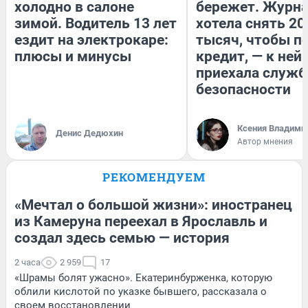
холодно в салоне
бережет. Журн
зимой. Водитель 13 лет
хотела снять 20
ездит на электрокаре:
тысяч, чтобы п
плюсы и минусы
кредит, — к ней
приехала служб
безопасности
Ксения Владими
Денис Дедюхин
Автор мнения
РЕКОМЕНДУЕМ
«Мечтал о большой жизни»: иностранец
из Камеруна переехал в Ярославль и
создал здесь семью — история
2 часа
2 959
17
«Шрамы болят ужасно». Екатеринбурженка, которую
облили кислотой по указке бывшего, рассказала о
своем восстановлении