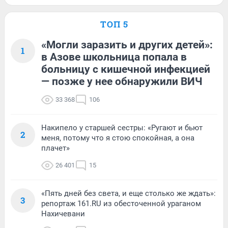
ТОП 5
«Могли заразить и других детей»:
1
в Азове школьница попала в
больницу с кишечной инфекцией
— позже у нее обнаружили ВИЧ
33 368
106
Накипело у старшей сестры: «Ругают и бьют
2
меня, потому что я стою спокойная, а она
плачет»
26 401
15
«Пять дней без света, и еще столько же ждать»:
3
репортаж 161.RU из обесточенной ураганом
Нахичевани