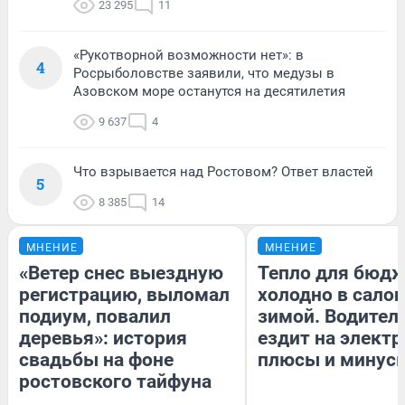
23 295
11
«Рукотворной возможности нет»: в
4
Росрыболовстве заявили, что медузы в
Азовском море останутся на десятилетия
9 637
4
Что взрывается над Ростовом? Ответ властей
5
8 385
14
МНЕНИЕ
МНЕНИЕ
«Ветер снес выездную
Тепло для бюдж
регистрацию, выломал
холодно в сало
подиум, повалил
зимой. Водитель
деревья»: история
ездит на электр
свадьбы на фоне
плюсы и минус
ростовского тайфуна