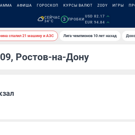
РАММА
АФИША
ГОРОСКОП
КУРСЫ ВАЛЮТ
ZODY
ИГРЫ
ПР
USD 82.17
СЕЙЧАС
3
ПРОБКИ
34°C
EUR 94.84
ина спалил 21 машину и АЗС
Лига чемпионов 10 лет назад
Дохо
009, Ростов-на-Дону
кзал