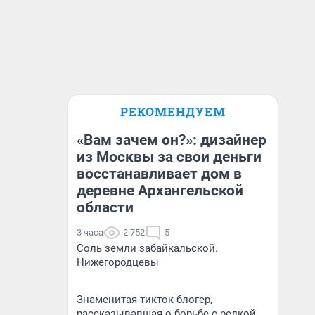
РЕКОМЕНДУЕМ
«Вам зачем он?»: дизайнер
из Москвы за свои деньги
восстанавливает дом в
деревне Архангельской
области
3 часа
2 752
5
Соль земли забайкальской.
Нижегородцевы
Знаменитая тикток-блогер,
рассказывавшая о борьбе с редкой