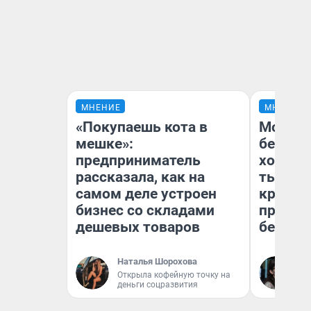
МНЕНИЕ
МНЕНИЕ
«Покупаешь кота в
Мой ба
мешке»:
береже
предприниматель
хотела 
рассказала, как на
тысяч,
самом деле устроен
кредит,
бизнес со складами
приеха
дешевых товаров
безопа
Наталья Шорохова
Кс
Открыла кофейную точку на
Ав
деньги соцразвития