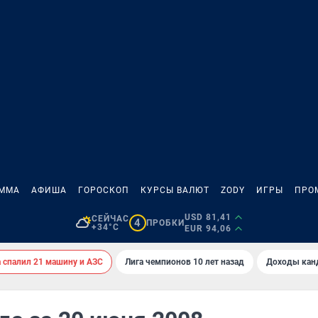
АММА
АФИША
ГОРОСКОП
КУРСЫ ВАЛЮТ
ZODY
ИГРЫ
ПРО
USD 81,41
СЕЙЧАС
4
ПРОБКИ
+34°C
EUR 94,06
спалил 21 машину и АЗС
Лига чемпионов 10 лет назад
Доходы кан