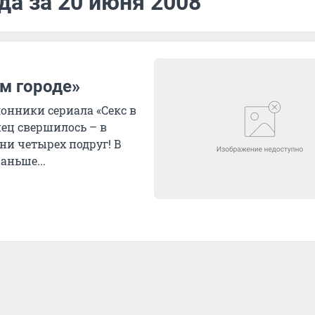
да за 20 июня 2008
м городе»
нники сериала «Секс в
нец свершилось – в
ни четырех подруг! В
аньше...