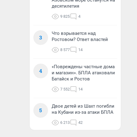
Азовском море останутся на
десятилетия
9 825
4
Что взрывается над
3
Ростовом? Ответ властей
8 577
14
«Повреждены частные дома
4
и магазин». БПЛА атаковали
Батайск и Ростов
7 552
14
Двое детей из Шахт погибли
5
на Кубани из-за атаки БПЛА
6 213
42