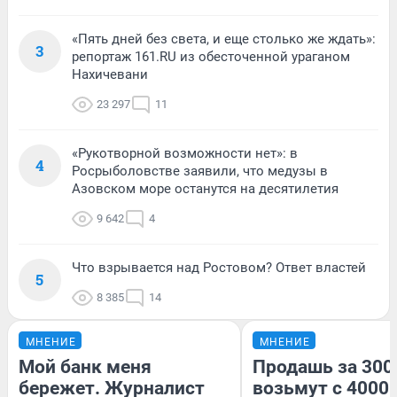
«Пять дней без света, и еще столько же ждать»:
3
репортаж 161.RU из обесточенной ураганом
Нахичевани
23 297
11
«Рукотворной возможности нет»: в
4
Росрыболовстве заявили, что медузы в
Азовском море останутся на десятилетия
9 642
4
Что взрывается над Ростовом? Ответ властей
5
8 385
14
МНЕНИЕ
МНЕНИЕ
Мой банк меня
Продашь за 3000
бережет. Журналист
возьмут с 4000.