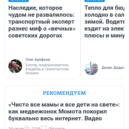
Наследие, которое
Тепло для бюд
чудом не развалилось:
холодно в сало
транспортный эксперт
зимой. Водител
разнес миф о «вечных»
ездит на элект
советских дорогах
плюсы и мину
Олег Арефьев
Блогер, предприниматель,
Денис Дедюхи
владелец в транспортном
бизнесе
РЕКОМЕНДУЕМ
«Чисто все мамы и все дети на свете»:
как медвежонок Момота покорил
буквально весь интернет. Видео
19 часов
7 016
Обсудить