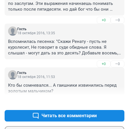
по заслугам. Эти выражения начинаешь понимать 
только после пятидесяти. но дай бог что бы они 
начали понимать намного гораздо раньше, и к 
+0
–0
примеру в инвалидном кресле. Аминь.
Гость
18 октября 2016, 13:35
Вспомнилась песенка: "Скажи Ренату - пусть не 
куролесит, Не говорит в суде обидные слова. Я 
слышал - могут дать за это десять? Добавьте восемь, 
чтобы дали два".
+0
–0
Гость
18 октября 2016, 11:53
Кто бы сомневался... А гаишники извинились перед 
золотым мальчиком?
+0
–0
Читать все комментарии