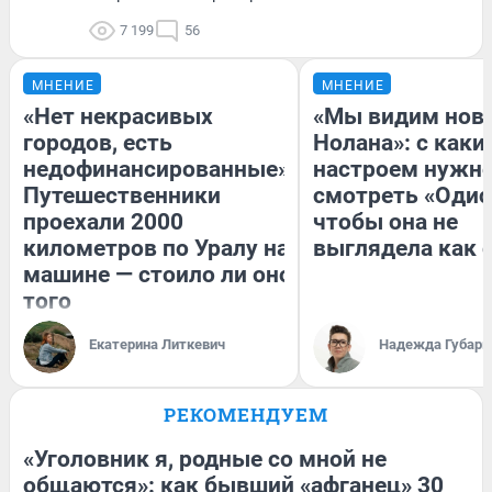
7 199
56
МНЕНИЕ
МНЕНИЕ
«Нет некрасивых
«Мы видим нов
городов, есть
Нолана»: с каки
недофинансированные».
настроем нужн
Путешественники
смотреть «Одис
проехали 2000
чтобы она не
километров по Уралу на
выглядела как 
машине — стоило ли оно
того
Екатерина Литкевич
Надежда Губарь
РЕКОМЕНДУЕМ
«Уголовник я, родные со мной не
общаются»: как бывший «афганец» 30