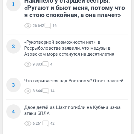
Накипело у старшей сестры:
1
«Ругают и бьют меня, потому что
я стою спокойная, а она плачет»
26 642
16
«Рукотворной возможности нет»: в
2
Росрыболовстве заявили, что медузы в
Азовском море останутся на десятилетия
9 883
4
Что взрывается над Ростовом? Ответ властей
3
8 644
14
Двое детей из Шахт погибли на Кубани из-за
4
атаки БПЛА
6 261
42