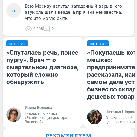
Всю Москву напугал загадочный взрыв: его
5
звук слышали везде, а причина неизвестна.
Что это могло быть
6 268
9
МНЕНИЕ
МНЕНИЕ
«Спуталась речь, понес
«Покупаешь кот
пургу». Врач — о
мешке»:
смертельном диагнозе,
предпринимате
который сложно
рассказала, как
обнаружить
самом деле уст
бизнес со скла
дешевых товар
Ирина Волкова
Наталья Шорохо
Главврач клиники
«Реабилитация доктора
Открыла кофейну
Волковой»
деньги соцразви
РЕКОМЕНДУЕМ