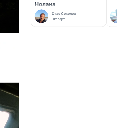
Нолана
Стас Соколов
Эксперт