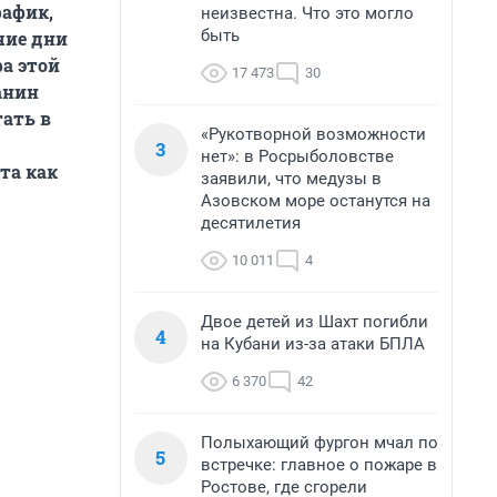
рафик,
неизвестна. Что это могло
быть
чие дни
а этой
17 473
30
анин
тать в
«Рукотворной возможности
3
нет»: в Росрыболовстве
та как
заявили, что медузы в
Азовском море останутся на
десятилетия
10 011
4
Двое детей из Шахт погибли
4
на Кубани из-за атаки БПЛА
6 370
42
Полыхающий фургон мчал по
5
встречке: главное о пожаре в
Ростове, где сгорели