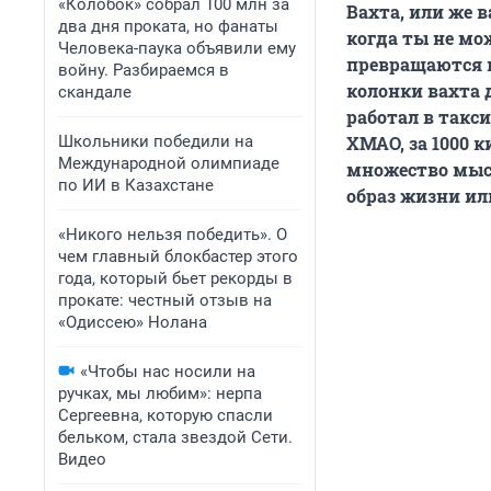
«Колобок» собрал 100 млн за
Вахта, или же 
два дня проката, но фанаты
когда ты не мо
Человека-паука объявили ему
превращаются в
войну. Разбираемся в
колонки вахта 
скандале
работал в такс
Школьники победили на
ХМАО, за 1000 к
Международной олимпиаде
множество мысл
по ИИ в Казахстане
образ жизни или
«Никого нельзя победить». О
чем главный блокбастер этого
года, который бьет рекорды в
прокате: честный отзыв на
«Одиссею» Нолана
«Чтобы нас носили на
ручках, мы любим»: нерпа
Сергеевна, которую спасли
бельком, стала звездой Сети.
Видео