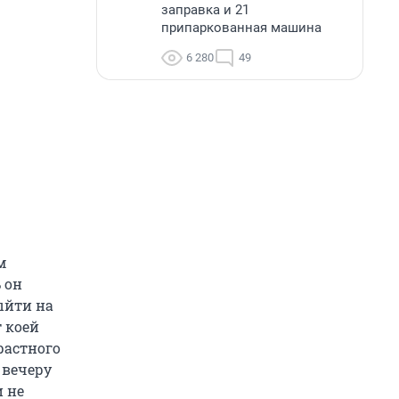
заправка и 21
припаркованная машина
6 280
49
м
 он
ыйти на
т коей
растного
 вечеру
и не