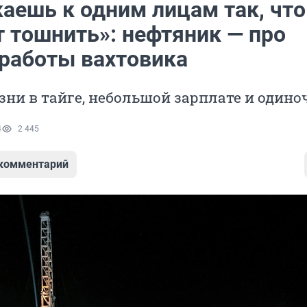
аешь к одним лицам так, что
т тошнить»: нефтяник — про
 работы вахтовика
зни в тайге, небольшой зарплате и одино
4
2 445
 комментарий