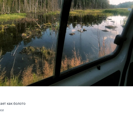
вает как болото
нки