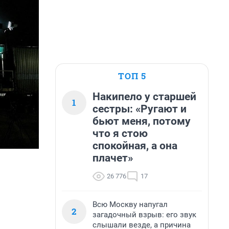
ТОП 5
Накипело у старшей
1
сестры: «Ругают и
бьют меня, потому
что я стою
спокойная, а она
плачет»
26 776
17
Всю Москву напугал
2
загадочный взрыв: его звук
слышали везде, а причина