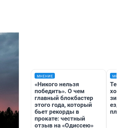
МНЕНИЕ
МНЕНИ
«Никого нельзя
Тепло
победить». О чем
холод
главный блокбастер
зимой
этого года, который
ездит
бьет рекорды в
плюсы
прокате: честный
отзыв на «Одиссею»