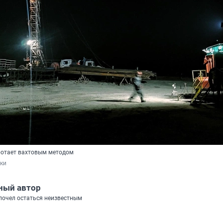
ботает вахтовым методом
нки
ный автор
почел остаться неизвестным