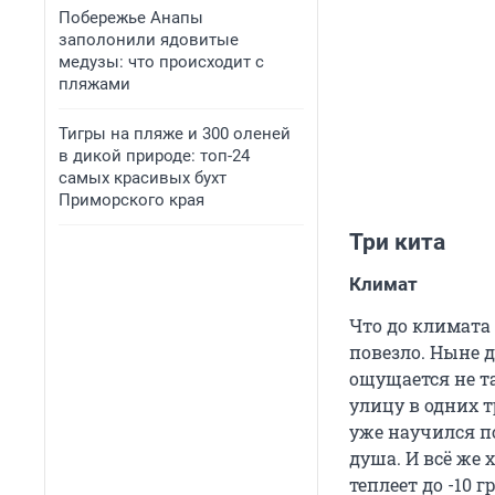
Побережье Анапы
заполонили ядовитые
медузы: что происходит с
пляжами
Тигры на пляже и 300 оленей
в дикой природе: топ-24
самых красивых бухт
Приморского края
Три кита
Климат
Что до климата
повезло. Ныне д
ощущается не т
улицу в одних т
уже научился по
душа. И всё же 
теплеет до -10 