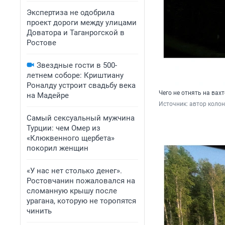
Экспертиза не одобрила
проект дороги между улицами
Доватора и Таганрогской в
Ростове
Звездные гости в 500-
летнем соборе: Криштиану
Роналду устроит свадьбу века
Чего не отнять на вах
на Мадейре
Источник: 
автор коло
Самый сексуальный мужчина
Турции: чем Омер из
«Клюквенного щербета»
покорил женщин
«У нас нет столько денег».
Ростовчанин пожаловался на
сломанную крышу после
урагана, которую не торопятся
чинить