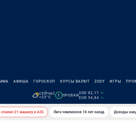
АММА
АФИША
ГОРОСКОП
КУРСЫ ВАЛЮТ
ZODY
ИГРЫ
ПРО
USD 82,17
СЕЙЧАС
1
ПРОБКИ
+23°C
EUR 94,84
спалил 21 машину и АЗС
Лига чемпионов 10 лет назад
Доходы кан