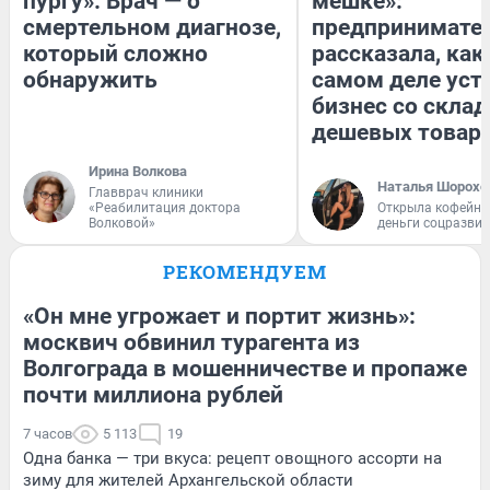
пургу». Врач — о
мешке»:
смертельном диагнозе,
предпринимате
который сложно
рассказала, как
обнаружить
самом деле уст
бизнес со скла
дешевых товар
Ирина Волкова
Наталья Шорохо
Главврач клиники
«Реабилитация доктора
Открыла кофейну
Волковой»
деньги соцразви
РЕКОМЕНДУЕМ
«Он мне угрожает и портит жизнь»:
москвич обвинил турагента из
Волгограда в мошенничестве и пропаже
почти миллиона рублей
7 часов
5 113
19
Одна банка — три вкуса: рецепт овощного ассорти на
зиму для жителей Архангельской области