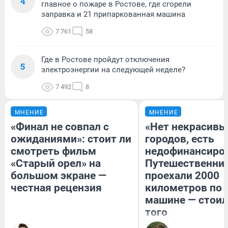
4
главное о пожаре в Ростове, где сгорели
заправка и 21 припаркованная машина
7 761
58
Где в Ростове пройдут отключения
5
электроэнергии на следующей неделе?
7 492
8
МНЕНИЕ
МНЕНИЕ
«Финал не совпал с
«Нет некрасивы
ожиданиями»: стоит ли
городов, есть
смотреть фильм
недофинансиро
«Старый орел» на
Путешественни
большом экране —
проехали 2000
честная рецензия
километров по 
машине — стоил
того