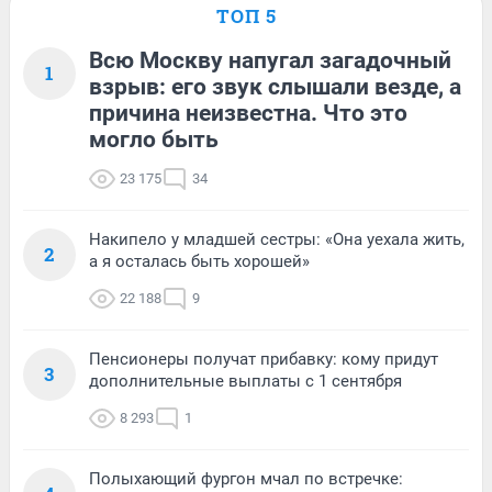
ТОП 5
Всю Москву напугал загадочный
1
взрыв: его звук слышали везде, а
причина неизвестна. Что это
могло быть
23 175
34
Накипело у младшей сестры: «Она уехала жить,
2
а я осталась быть хорошей»
22 188
9
Пенсионеры получат прибавку: кому придут
3
дополнительные выплаты с 1 сентября
8 293
1
Полыхающий фургон мчал по встречке: