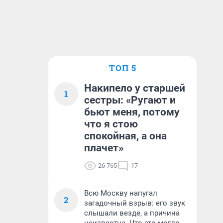
ТОП 5
Накипело у старшей
1
сестры: «Ругают и
бьют меня, потому
что я стою
спокойная, а она
плачет»
26 765
17
Всю Москву напугал
2
загадочный взрыв: его звук
слышали везде, а причина