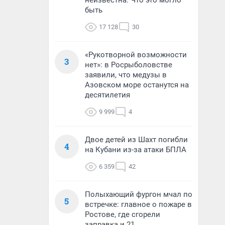
неизвестна. Что это могло
быть
17 128
30
«Рукотворной возможности
3
нет»: в Росрыболовстве
заявили, что медузы в
Азовском море останутся на
десятилетия
9 999
4
Двое детей из Шахт погибли
4
на Кубани из-за атаки БПЛА
6 359
42
Полыхающий фургон мчал по
5
встречке: главное о пожаре в
Ростове, где сгорели
заправка и 21