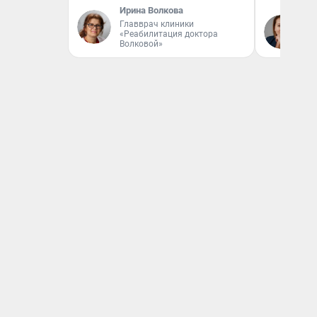
Ирина Волкова
Ек
Главврач клиники
«Реабилитация доктора
ди
Волковой»
не