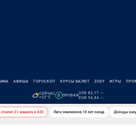
АММА
АФИША
ГОРОСКОП
КУРСЫ ВАЛЮТ
ZODY
ИГРЫ
ПРО
USD 82,17
СЕЙЧАС
0
ПРОБКИ
+22°C
EUR 94,84
спалил 21 машину и АЗС
Лига чемпионов 10 лет назад
Доходы кан