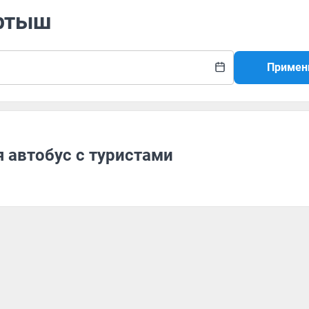
ертыш
Примен
 автобус с туристами