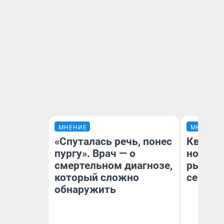
МНЕНИЕ
МНЕНИЕ
«Спуталась речь, понес
Кварти
пургу». Врач — о
но деш
смертельном диагнозе,
рынок 
который сложно
сейчас
обнаружить