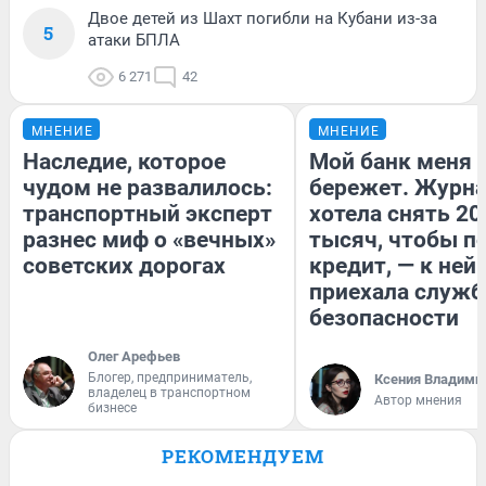
Двое детей из Шахт погибли на Кубани из-за
5
атаки БПЛА
6 271
42
МНЕНИЕ
МНЕНИЕ
Наследие, которое
Мой банк меня
чудом не развалилось:
бережет. Журн
транспортный эксперт
хотела снять 20
разнес миф о «вечных»
тысяч, чтобы п
советских дорогах
кредит, — к ней
приехала служб
безопасности
Олег Арефьев
Блогер, предприниматель,
Ксения Владими
владелец в транспортном
Автор мнения
бизнесе
РЕКОМЕНДУЕМ