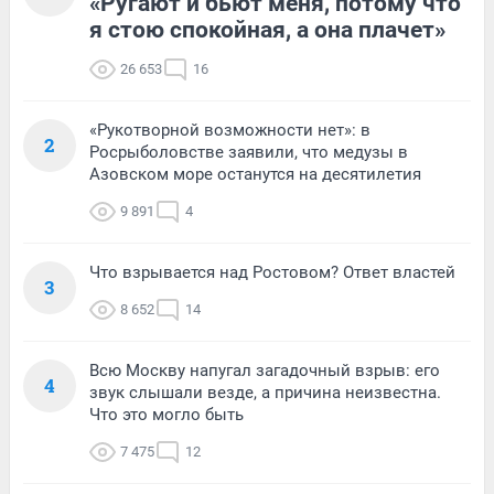
«Ругают и бьют меня, потому что
я стою спокойная, а она плачет»
26 653
16
«Рукотворной возможности нет»: в
2
Росрыболовстве заявили, что медузы в
Азовском море останутся на десятилетия
9 891
4
Что взрывается над Ростовом? Ответ властей
3
8 652
14
Всю Москву напугал загадочный взрыв: его
4
звук слышали везде, а причина неизвестна.
Что это могло быть
7 475
12