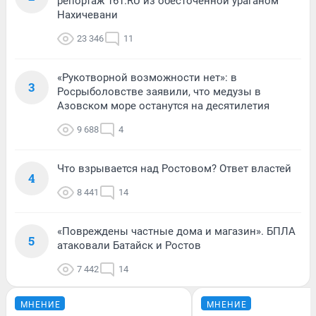
репортаж 161.RU из обесточенной ураганом
Нахичевани
23 346
11
«Рукотворной возможности нет»: в
3
Росрыболовстве заявили, что медузы в
Азовском море останутся на десятилетия
9 688
4
Что взрывается над Ростовом? Ответ властей
4
8 441
14
«Повреждены частные дома и магазин». БПЛА
5
атаковали Батайск и Ростов
7 442
14
МНЕНИЕ
МНЕНИЕ