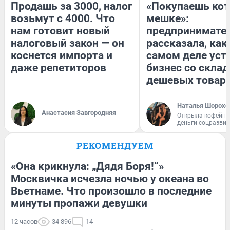
Продашь за 3000, налог
«Покупаешь кот
возьмут с 4000. Что
мешке»:
нам готовит новый
предпринимате
налоговый закон — он
рассказала, как
коснется импорта и
самом деле уст
даже репетиторов
бизнес со скла
дешевых товар
Наталья Шорохо
Анастасия Завгородняя
Открыла кофейну
деньги соцразви
РЕКОМЕНДУЕМ
«Она крикнула: „Дядя Боря!“»
Москвичка исчезла ночью у океана во
Вьетнаме. Что произошло в последние
минуты пропажи девушки
12 часов
34 896
14