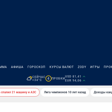
АММА
АФИША
ГОРОСКОП
КУРСЫ ВАЛЮТ
ZODY
ИГРЫ
ПРО
USD 81,41
СЕЙЧАС
4
ПРОБКИ
+34°C
EUR 94,06
спалил 21 машину и АЗС
Лига чемпионов 10 лет назад
Доходы кан