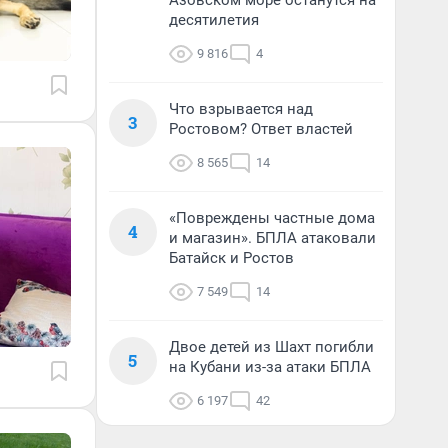
Азовском море останутся на
десятилетия
9 816
4
Что взрывается над
3
Ростовом? Ответ властей
8 565
14
«Повреждены частные дома
4
и магазин». БПЛА атаковали
Батайск и Ростов
7 549
14
Двое детей из Шахт погибли
5
на Кубани из-за атаки БПЛА
6 197
42