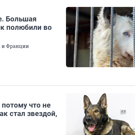
е. Большая
ек полюбили во
и и Франции
, потому что не
ак стал звездой,