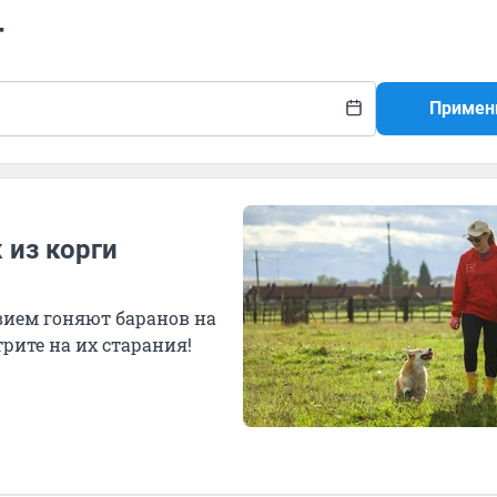
г
Примен
 из корги
вием гоняют баранов на
рите на их старания!