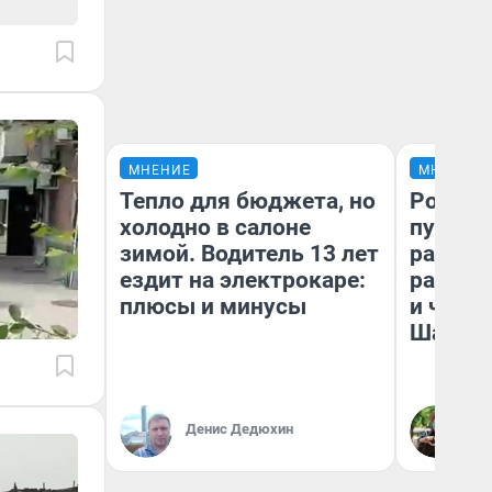
МНЕНИЕ
МНЕНИЕ
Тепло для бюджета, но
Ростов
холодно в салоне
путеше
зимой. Водитель 13 лет
расска
ездит на электрокаре:
разоча
плюсы и минусы
и чем 
Шанха
Денис Дедюхин
Га