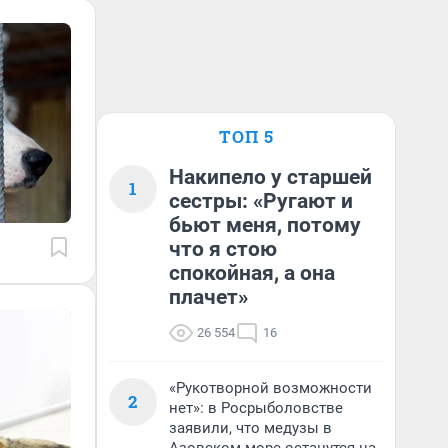
ТОП 5
Накипело у старшей
1
сестры: «Ругают и
бьют меня, потому
что я стою
спокойная, а она
плачет»
26 554
16
«Рукотворной возможности
2
нет»: в Росрыболовстве
заявили, что медузы в