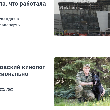
ла, что работала
скандал в
т эксперты
товский кинолог
ссионально
ть лет