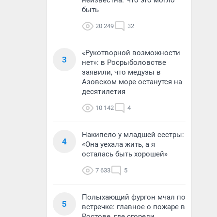
неизвестна. Что это могло
быть
20 249
32
«Рукотворной возможности
3
нет»: в Росрыболовстве
заявили, что медузы в
Азовском море останутся на
десятилетия
10 142
4
Накипело у младшей сестры:
4
«Она уехала жить, а я
осталась быть хорошей»
7 633
5
Полыхающий фургон мчал по
5
встречке: главное о пожаре в
Ростове, где сгорели