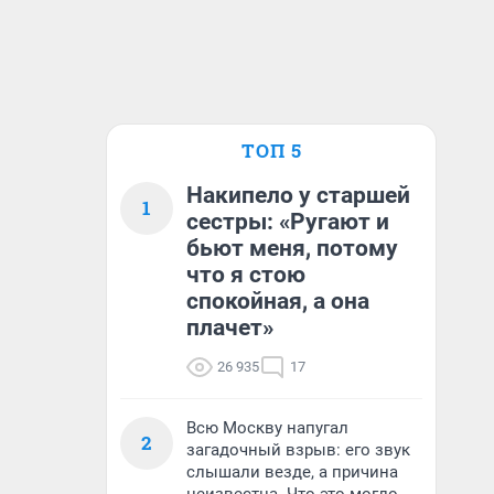
ТОП 5
Накипело у старшей
1
сестры: «Ругают и
бьют меня, потому
что я стою
спокойная, а она
плачет»
26 935
17
Всю Москву напугал
2
загадочный взрыв: его звук
слышали везде, а причина