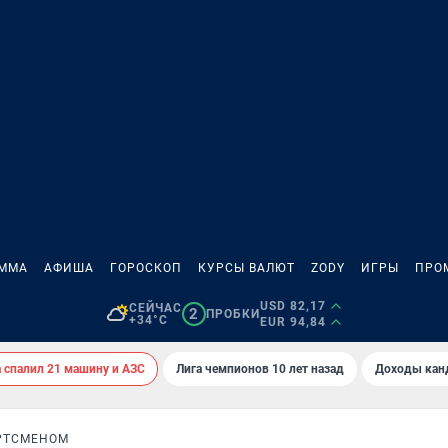
АММА
АФИША
ГОРОСКОП
КУРСЫ ВАЛЮТ
ZODY
ИГРЫ
ПРО
USD 82,17
СЕЙЧАС
2
ПРОБКИ
+34°C
EUR 94,84
спалил 21 машину и АЗС
Лига чемпионов 10 лет назад
Доходы кан
РТСМЕНОМ