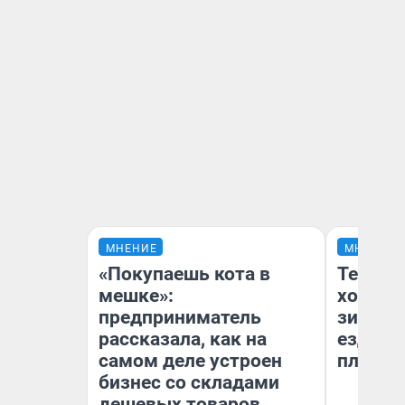
МНЕНИЕ
МНЕНИЕ
«Покупаешь кота в
Тепло 
мешке»:
холодн
предприниматель
зимой.
рассказала, как на
ездит н
самом деле устроен
плюсы 
бизнес со складами
дешевых товаров