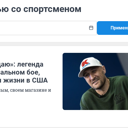
ью со спортсменом
Примен
аю»: легенда
альном бое,
 и жизни в США
ным, своем магазине и