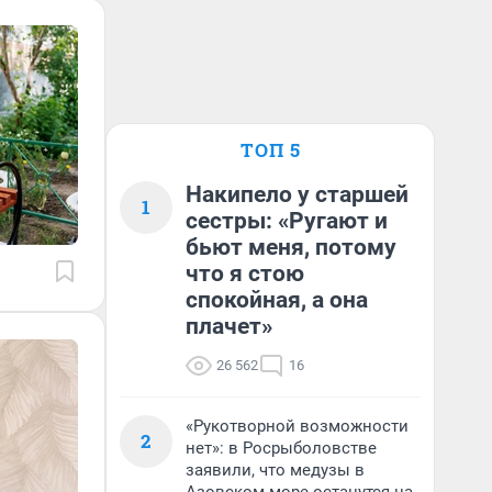
ТОП 5
Накипело у старшей
1
сестры: «Ругают и
бьют меня, потому
что я стою
спокойная, а она
плачет»
26 562
16
«Рукотворной возможности
2
нет»: в Росрыболовстве
заявили, что медузы в