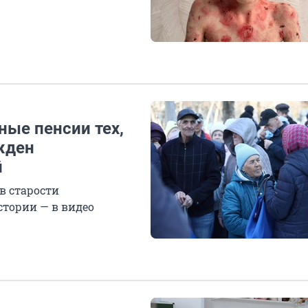
ные пенсии тех,
жден
й
 в старости
стории — в видео