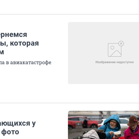
ернемся
ы, которая
им
бла в авиакатастрофе
ающихся у
 фото