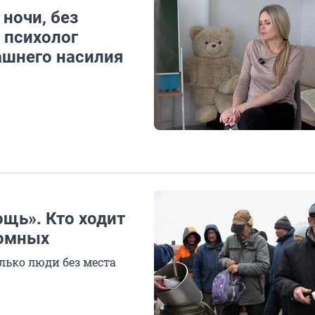
ночи, без
 психолог
ашнего насилия
щь». Кто ходит
домных
лько люди без места