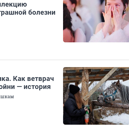
оллекцию
страшной болезни
ка. Как ветврач
ойни — история
кошкам