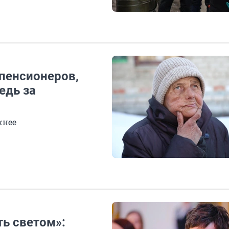
пенсионеров,
едь за
жнее
ть светом»: