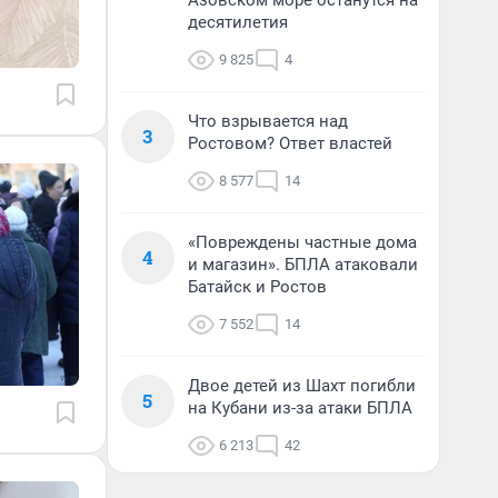
Азовском море останутся на
десятилетия
9 825
4
Что взрывается над
3
Ростовом? Ответ властей
8 577
14
«Повреждены частные дома
4
и магазин». БПЛА атаковали
Батайск и Ростов
7 552
14
Двое детей из Шахт погибли
5
на Кубани из-за атаки БПЛА
6 213
42