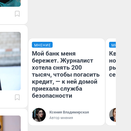
МНЕНИЕ
МНЕНИЕ
Мой банк меня
Кварти
бережет. Журналист
но деш
хотела снять 200
рынок 
тысяч, чтобы погасить
сейчас
кредит, — к ней домой
приехала служба
безопасности
Ек
Ксения Владимирская
ди
Автор мнения
не