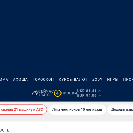
АММА
АФИША
ГОРОСКОП
КУРСЫ ВАЛЮТ
ZODY
ИГРЫ
ПРО
USD 81,41
СЕЙЧАС
4
ПРОБКИ
+34°C
EUR 94,06
спалил 21 машину и АЗС
Лига чемпионов 10 лет назад
Доходы кан
ОСТЬ