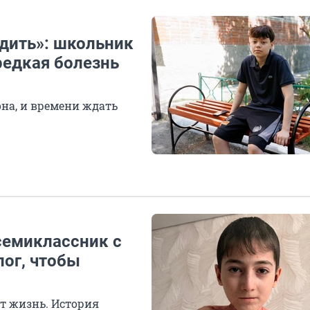
одить»: школьник
редкая болезнь
на, и времени ждать
семиклассник с
лог, чтобы
ит жизнь. История