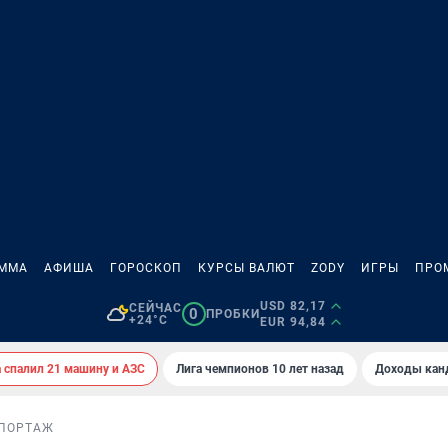
АММА
АФИША
ГОРОСКОП
КУРСЫ ВАЛЮТ
ZODY
ИГРЫ
ПРО
USD 82,17
СЕЙЧАС
0
ПРОБКИ
+24°C
EUR 94,84
спалил 21 машину и АЗС
Лига чемпионов 10 лет назад
Доходы кан
ПОРТАЖ