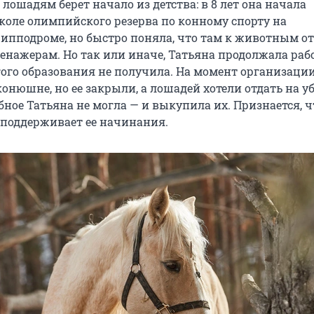
к лошадям берет начало из детства: в 8 лет она начала
коле олимпийского резерва по конному спорту на
ипподроме, но быстро поняла, что там к животным о
енажерам. Но так или иначе, Татьяна продолжала рабо
ого образования не получила. На момент организаци
конюшне, но ее закрыли, а лошадей хотели отдать на уб
ное Татьяна не могла — и выкупила их. Признается, ч
а поддерживает ее начинания.