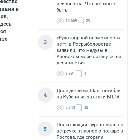
ожество
неизвестна. Что это могло
дания в
быть
ов,
16 659
29
здесь
лся
«Рукотворной возможности
что
3
нет»: в Росрыболовстве
заявили, что медузы в
Азовском море останутся на
десятилетия
9 981
4
Двое детей из Шахт погибли
4
на Кубани из-за атаки БПЛА
6 343
42
Полыхающий фургон мчал по
5
встречке: главное о пожаре в
Ростове, где сгорели