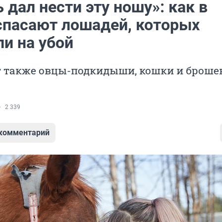
 дал нести эту ношу»: как в
спасают лошадей, которых
и на убой
т также овцы-подкидыши, кошки и брош
2 339
 комментарий