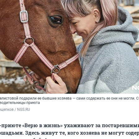
листовой подарили ее бывшие хозяева — сами содержать ее они не могли. С
оводительницы приюта
Ощепков / NGS.RU
-приюте «Верю в жизнь» ухаживают за постаревшим
адьми. Здесь живут те, кого хозяева не могут соде