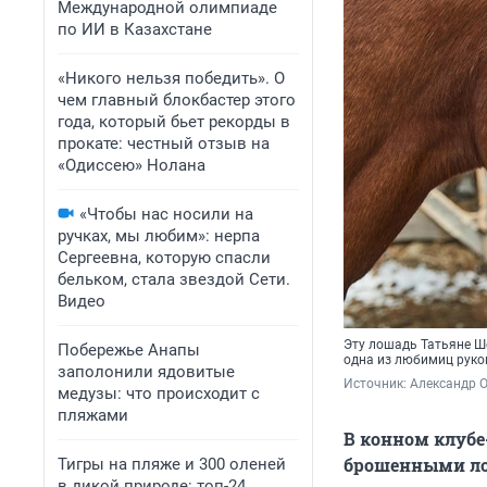
Международной олимпиаде
по ИИ в Казахстане
«Никого нельзя победить». О
чем главный блокбастер этого
года, который бьет рекорды в
прокате: честный отзыв на
«Одиссею» Нолана
«Чтобы нас носили на
ручках, мы любим»: нерпа
Сергеевна, которую спасли
бельком, стала звездой Сети.
Видео
Эту лошадь Татьяне Ше
Побережье Анапы
одна из любимиц рук
заполонили ядовитые
Источник: 
Александр 
медузы: что происходит с
пляжами
В конном клубе
брошенными лош
Тигры на пляже и 300 оленей
в дикой природе: топ-24