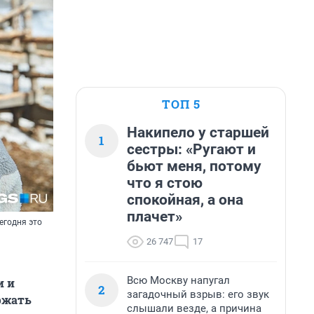
ТОП 5
Накипело у старшей
1
сестры: «Ругают и
бьют меня, потому
что я стою
спокойная, а она
плачет»
егодня это
26 747
17
Всю Москву напугал
и и
2
загадочный взрыв: его звук
ржать
слышали везде, а причина