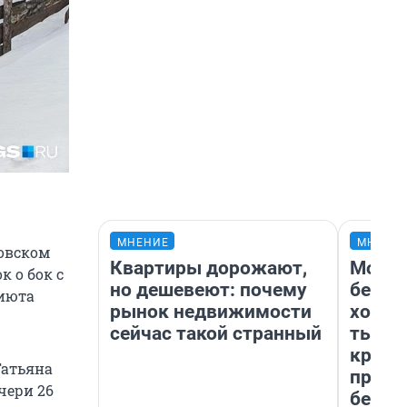
МНЕНИЕ
МНЕНИ
шовском
Квартиры дорожают,
Мой б
к о бок с
но дешевеют: почему
береж
риюта
рынок недвижимости
хотел
сейчас такой странный
тысяч
креди
Татьяна
приех
очери 26
безоп