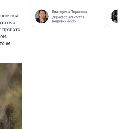
Екатерина Торопова
тносятся
директор агентства
недвижимости
тать с
и приюта
ой.
то ее