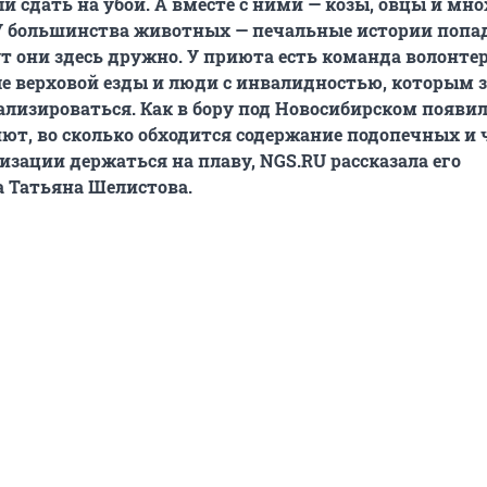
и сдать на убой. А вместе с ними — козы, овцы и мн
 У большинства животных — печальные истории попа
т они здесь дружно. У приюта есть команда волонтер
е верховой езды и люди с инвалидностью, которым 
лизироваться. Как в бору под Новосибирском появи
т, во сколько обходится содержание подопечных и 
изации держаться на плаву, NGS.RU рассказала его
 Татьяна Шелистова.