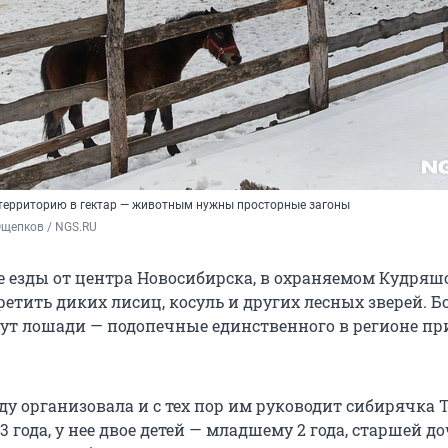
территорию в гектар — животным нужны просторные загоны
Ощепков / NGS.RU
се езды от центра Новосибирска, в охраняемом Кудря
етить диких лисиц, косуль и других лесных зверей. Бо
ут лошади — подопечные единственного в регионе п
ду организовала и с тех пор им руководит сибирячка 
3 года, у нее двое детей — младшему 2 года, старшей д