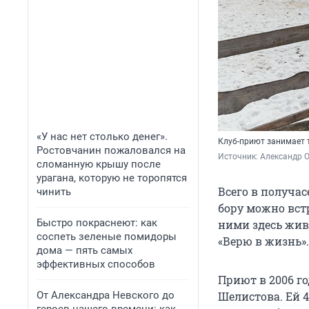
«У нас нет столько денег».
Клуб-приют занимает 
Ростовчанин пожаловался на
Источник: 
Александр 
сломанную крышу после
урагана, которую не торопятся
Всего в получа
чинить
бору можно встр
Быстро покраснеют: как
ними здесь жив
соспеть зеленые помидоры
«Верю в жизнь».
дома — пять самых
эффективных способов
Приют в 2006 го
От Александра Невского до
Шелистова. Ей 4