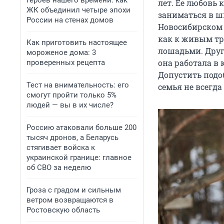
героев нашего времени: как
лет. Ее любовь 
ЖК объединил четыре эпохи
заниматься в ш
России на стенах домов
Новосибирском 
как к живым тр
Как приготовить настоящее
лошадьми. Друг
мороженое дома: 3
она работала в 
проверенных рецепта
Допустить подоб
Тест на внимательность: его
семья не всегд
смогут пройти только 5%
людей — вы в их числе?
Россию атаковали больше 200
тысяч дронов, а Беларусь
стягивает войска к
украинской границе: главное
об СВО за неделю
Гроза с градом и сильным
ветром возвращаются в
Ростовскую область