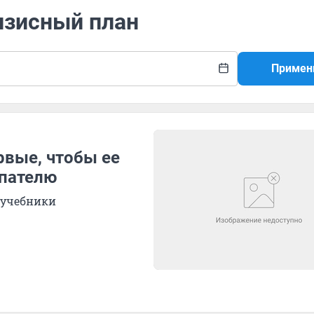
изисный план
Примен
рвые, чтобы ее
упателю
в учебники