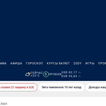
АММА
АФИША
ГОРОСКОП
КУРСЫ ВАЛЮТ
ZODY
ИГРЫ
ПРО
USD 82,17
СЕЙЧАС
0
ПРОБКИ
+23°C
EUR 94,84
спалил 21 машину и АЗС
Лига чемпионов 10 лет назад
Доходы кан
ПЛАН