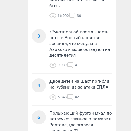
неизвестна. Что это могло
быть
16 900
30
«Рукотворной возможности
3
нет»: в Росрыболовстве
заявили, что медузы в
Азовском море останутся на
десятилетия
9 989
4
Двое детей из Шахт погибли
4
на Кубани из-за атаки БПЛА
6 348
42
Полыхающий фургон мчал по
5
встречке: главное о пожаре в
Ростове, где сгорели
заправка и 21