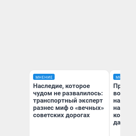
МНЕНИЕ
МНЕНИЕ
Наследие, которое
Продаш
чудом не развалилось:
возьмут
транспортный эксперт
нам го
разнес миф о «вечных»
налого
советских дорогах
коснет
даже р