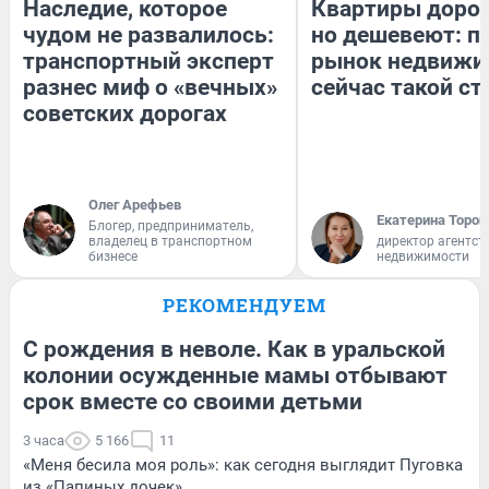
Наследие, которое
Квартиры доро
чудом не развалилось:
но дешевеют: п
транспортный эксперт
рынок недвижи
разнес миф о «вечных»
сейчас такой с
советских дорогах
Олег Арефьев
Екатерина Тороп
Блогер, предприниматель,
владелец в транспортном
директор агентст
бизнесе
недвижимости
РЕКОМЕНДУЕМ
С рождения в неволе. Как в уральской
колонии осужденные мамы отбывают
срок вместе со своими детьми
3 часа
5 166
11
«Меня бесила моя роль»: как сегодня выглядит Пуговка
из «Папиных дочек»