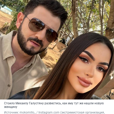
Стоило Михаилу Галустяну развестись, как ему тут же нашли новую
женщину
Источник: 
mokomillo_ / Instagram.com (экстремистская организация, 