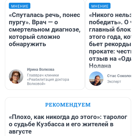
МНЕНИЕ
МНЕНИЕ
«Спуталась речь, понес
«Никого нельз
пургу». Врач — о
победить». О ч
смертельном диагнозе,
главный блокб
который сложно
этого года, ко
обнаружить
бьет рекорды 
прокате: честн
отзыв на «Оди
Нолана
Ирина Волкова
Главврач клиники
Стас Соколов
«Реабилитация доктора
Эксперт
Волковой»
РЕКОМЕНДУЕМ
«Плохо, как никогда до этого»: таролог
о судьбе Кузбасса и его жителей в
августе