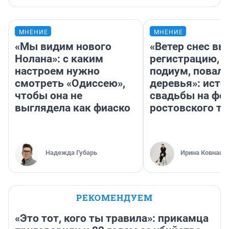
МНЕНИЕ
МНЕНИЕ
«Мы видим нового
«Ветер снес в
Нолана»: с каким
регистрацию, 
настроем нужно
подиум, повал
смотреть «Одиссею»,
деревья»: исто
чтобы она не
свадьбы на фо
выглядела как фиаско
ростовского т
Надежда Губарь
Ирина Ковнацк
РЕКОМЕНДУЕМ
«Это тот, кого ты травила»: прикамца