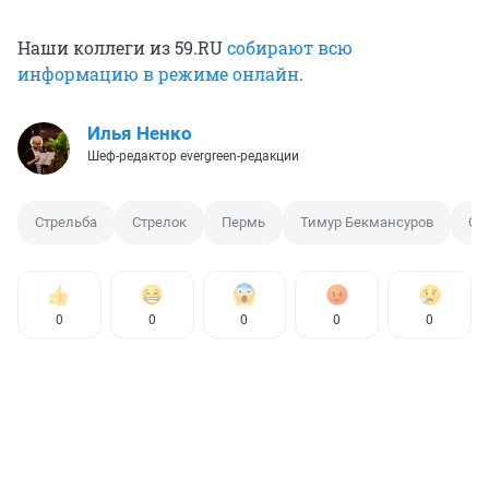
Наши коллеги из 59.RU
собирают всю
информацию в режиме онлайн
.
Илья Ненко
Шеф-редактор evergreen-редакции
Стрельба
Стрелок
Пермь
Тимур Бекмансуров
Ст
0
0
0
0
0