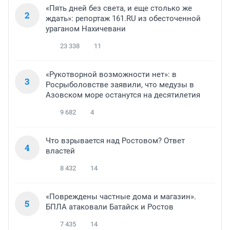
«Пять дней без света, и еще столько же
2
ждать»: репортаж 161.RU из обесточенной
ураганом Нахичевани
23 338
11
«Рукотворной возможности нет»: в
3
Росрыболовстве заявили, что медузы в
Азовском море останутся на десятилетия
9 682
4
Что взрывается над Ростовом? Ответ
4
властей
8 432
14
«Повреждены частные дома и магазин».
5
БПЛА атаковали Батайск и Ростов
7 435
14