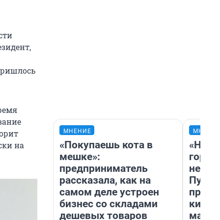
сти
езидент,
пришлось
ремя
вание
МНЕНИЕ
МНЕНИ
ворит
«Покупаешь кота в
«Нет 
ски на
мешке»:
городо
предприниматель
недоф
рассказала, как на
Путеш
самом деле устроен
проех
бизнес со складами
килом
дешевых товаров
машин