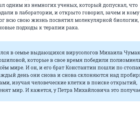
ыл одним из немногих ученых, который допускал, что
дали в лаборатории, и открыто говорил, зачем и кому
ог всю свою жизнь посвятил молекулярной биологии, 
новые подходы к терапии рака.
лся в семье выдающихся вирусологов Михаила Чумак
шиловой, которые в свое время победили полиомиел
всём мире. И он, и его брат Константин пошли по стопа
каждый день они снова и снова склоняются над проби
ми, изучая человеческие клетки в поиске открытий,
нят мир. И кажется, у Петра Михайловича это получае