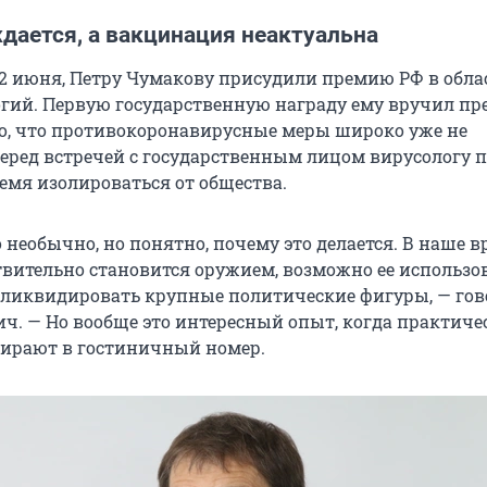
дается, а вакцинация неактуальна
 12 июня, Петру Чумакову присудили премию РФ в обла
огий. Первую государственную награду ему вручил пр
то, что противокоронавирусные меры широко уже не
еред встречей с государственным лицом вирусологу 
емя изолироваться от общества.
необычно, но понятно, почему это делается. В наше в
вительно становится оружием, возможно ее использо
ы ликвидировать крупные политические фигуры, — го
ч. — Но вообще это интересный опыт, когда практиче
пирают в гостиничный номер.