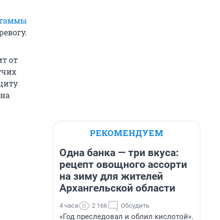
штаммы
ревогу.
ит от
учих
щиту
 на
РЕКОМЕНДУЕМ
Одна банка — три вкуса:
рецепт овощного ассорти
на зиму для жителей
Архангельской области
4 часа
2 166
Обсудить
«Год преследовал и облил кислотой».