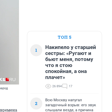
ТОП 5
Накипело у старшей
1
сестры: «Ругают и
бьют меня, потому
что я стою
спокойная, а она
плачет»
26 894
17
народ
Всю Москву напугал
2
загадочный взрыв: его звук
 времена
слышали везде, а причина