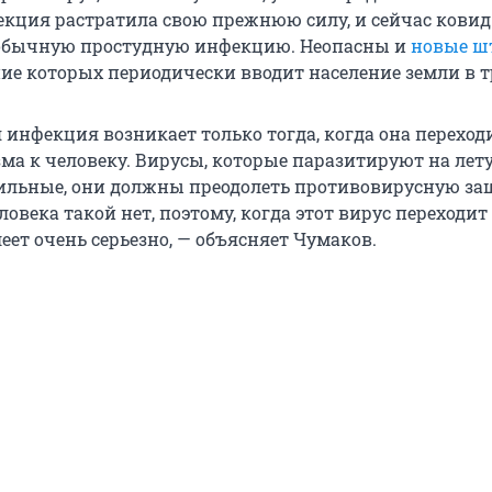
екция растратила свою прежнюю силу, и сейчас ковид
 обычную простудную инфекцию. Неопасны и
новые 
ние которых периодически вводит население земли в т
 инфекция возникает только тогда, когда она переход
зма к человеку. Вирусы, которые паразитируют на лет
ильные, они должны преодолеть противовирусную за
ловека такой нет, поэтому, когда этот вирус переходит
леет очень серьезно, — объясняет Чумаков.