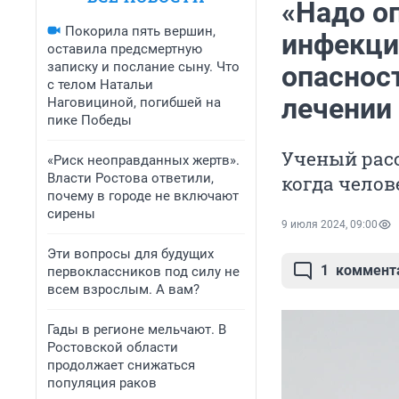
«Надо о
Покорила пять вершин,
инфекци
оставила предсмертную
записку и послание сыну. Что
опасност
с телом Натальи
лечении
Наговициной, погибшей на
пике Победы
Ученый расс
«Риск неоправданных жертв».
Власти Ростова ответили,
когда чело
почему в городе не включают
сирены
9 июля 2024, 09:00
Эти вопросы для будущих
1
коммент
первоклассников под силу не
всем взрослым. А вам?
Гады в регионе мельчают. В
Ростовской области
продолжает снижаться
популяция раков