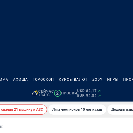
АММА
АФИША
ГОРОСКОП
КУРСЫ ВАЛЮТ
ZODY
ИГРЫ
ПРО
USD 82,17
СЕЙЧАС
2
ПРОБКИ
+34°C
EUR 94,84
спалил 21 машину и АЗС
Лига чемпионов 10 лет назад
Доходы кан
ЬЮ