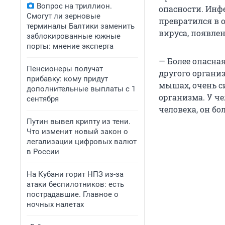
Вопрос на триллион.
опасности. Инф
Смогут ли зерновые
превратился в
терминалы Балтики заменить
вируса, появле
заблокированные южные
порты: мнение эксперта
— Более опасная
Пенсионеры получат
другого органи
прибавку: кому придут
мышах, очень с
дополнительные выплаты с 1
организма. У че
сентября
человека, он бо
Путин вывел крипту из тени.
Что изменит новый закон о
легализации цифровых валют
в России
На Кубани горит НПЗ из-за
атаки беспилотников: есть
пострадавшие. Главное о
ночных налетах