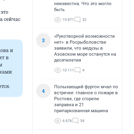
неизвестна. Что это могло
быть
 это
а сейчас
19 871
32
«Рукотворной возможности
3
нет»: в Росрыболовстве
заявили, что медузы в
ова и
Азовском море останутся на
ит в
десятилетия
м
10 111
4
рками
тся.
Полыхающий фургон мчал по
4
встречке: главное о пожаре в
Ростове, где сгорели
заправка и 21
припаркованная машина
6 676
54