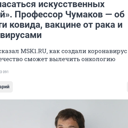
пасаться искусственных
й». Профессор Чумаков — об
и ковида, вакцине от рака и
 вирусами
казал MSK1.RU, как создали коронавирус
вечество сможет вылечить онкологию
3 091
арий