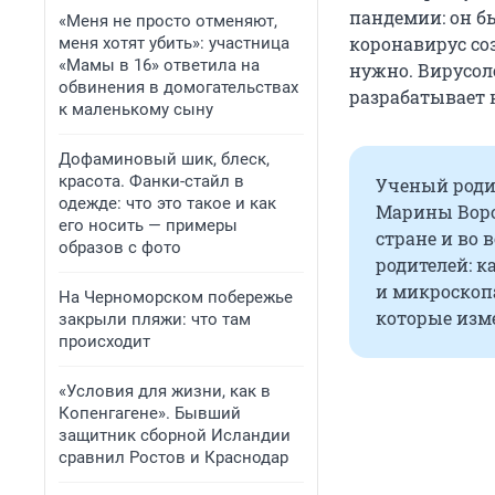
пандемии: он б
«Меня не просто отменяют,
коронавирус соз
меня хотят убить»: участница
«Мамы в 16» ответила на
нужно. Вирусол
обвинения в домогательствах
разрабатывает 
к маленькому сыну
Дофаминовый шик, блеск,
красота. Фанки-стайл в
Ученый роди
одежде: что это такое и как
Марины Воро
его носить — примеры
стране и во 
образов с фото
родителей: 
и микроскопа
На Черноморском побережье
которые изме
закрыли пляжи: что там
происходит
«Условия для жизни, как в
Копенгагене». Бывший
защитник сборной Исландии
сравнил Ростов и Краснодар