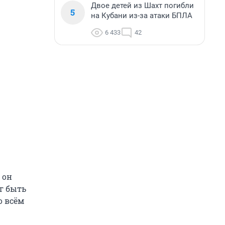
Двое детей из Шахт погибли
5
на Кубани из-за атаки БПЛА
6 433
42
 он
г быть
о всём